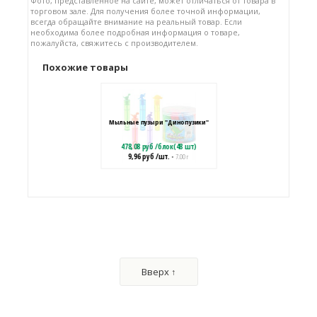
Фото, представленное на сайте, может отличаться от товара в
торговом зале. Для получения более точной информации,
всегда обращайте внимание на реальный товар. Если
необходима более подробная информация о товаре,
пожалуйста, свяжитесь с производителем.
Похожие товары
Мыльные пузыри "Динопузики"
478,08
руб
/
блок(48 шт)
9,96
руб
/шт.
• 7.00 г
Мыльные пузыри "Монстрики"
1554,24
руб
/
блок(24 шт)
Вверх ↑
64,76
руб
/шт.
• 60.00 г