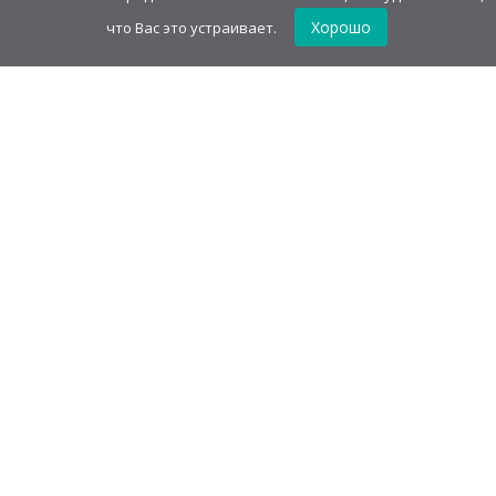
Хорошо
что Вас это устраивает.
Детская игрушка "Мыльный
пузырь" Принцессы
1811,52
руб
/
блок(24 шт)
75,48
руб
/шт.
• 120.00 г
GudvinMag.ru
О компании
Каталог
Оптовым покупателям
Акции
Оферта
Оплата и доставка
Контакты
Политика конфиденциальности