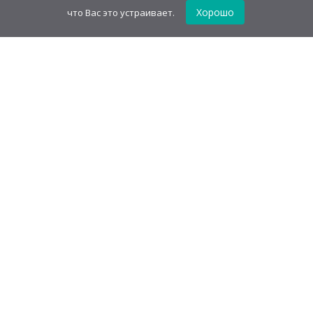
Хорошо
что Вас это устраивает.
GudvinMag.ru
О компании
Каталог
Оптовым покупателям
Акции
Оферта
Оплата и доставка
Контакты
Политика конфиденциальности
GudvinMag.ru
zakaz@gudvinmag.ru