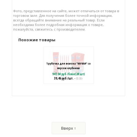
Фото, представленное на сайте, может отличаться от товара в
торговом зале. Для получения более точной информации,
всегда обращайте внимание на реальный товар. Если
необходима более подробная информация о товаре,
пожалуйста, свяжитесь с производителем.
Похожие товары
Трубочка для молока "МУМИ" со
вкусом клубники
947,04
руб
/
блок(24 шт)
39,46
руб
/шт.
• 30.00 г
Трубочка для молока "МУМИ" со
вкусом шоколада
947,04
руб
/
блок(24 шт)
Вверх ↑
39,46
руб
/шт.
• 30.00 г