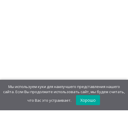
Жевательные конфеты Товарищ
Ван «Кола кубики»
825,20
руб
/
блок(20 шт)
41,26
руб
/шт.
• 20.00 г
Жевательная конфета Фруктовая
кислинка
763,00
руб
/
блок(100 шт)
7,63
руб
/шт.
• 10.00 г
Мы используем куки для наилучшего представления нашего
сайта. Если Вы продолжите использовать сайт, мы будем считать,
Хорошо
что Вас это устраивает.
Жевательная конфета "Zombie
мозг" со вкусом клубники
729,00
руб
/
блок(75 шт)
9,72
руб
/шт.
• 18.00 г