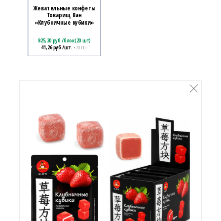
Жевательные конфеты
Товарищ Ван
«Клубничные кубики»
825,20
руб
/
блок(20 шт)
41,26
руб
/шт.
• 20.00 г