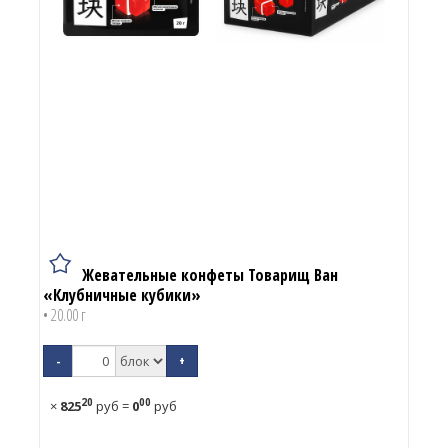
Жевательные конфеты Товарищ Ван
«Клубничные кубики»
• 20.00 г
-
+
20
00
×
825
руб
=
0
руб