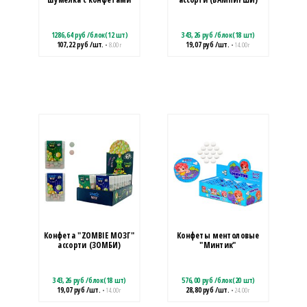
1286,64
руб
/
блок(12 шт)
343,26
руб
/
блок(18 шт)
107,22
руб
/шт.
19,07
руб
/шт.
• 8.00 г
• 14.00 г
Конфета "ZOMBIE МОЗГ"
Конфеты ментоловые
ассорти (ЗОМБИ)
"Минтик"
343,26
руб
/
блок(18 шт)
576,00
руб
/
блок(20 шт)
19,07
руб
/шт.
28,80
руб
/шт.
• 14.00 г
• 24.00 г