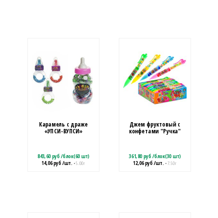
Карамель с драже
Джем фруктовый с
«УПСИ-ВУПСИ»
конфетами "Ручка"
843,60
руб
/
блок(60 шт)
361,80
руб
/
блок(30 шт)
14,06
руб
/шт.
12,06
руб
/шт.
• 5.00 г
• 7.50 г