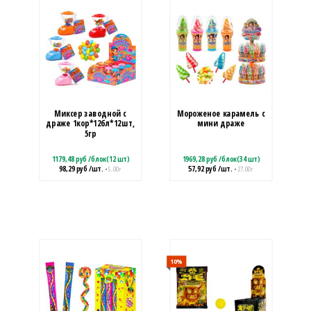
Миксер заводной с
Мороженое карамель с
драже 1кор*12бл*12шт,
мини драже
5гр
1179,48
руб
/
блок(12 шт)
1969,28
руб
/
блок(34 шт)
98,29
руб
/шт.
57,92
руб
/шт.
• 5.00 г
• 27.00 г
10
%