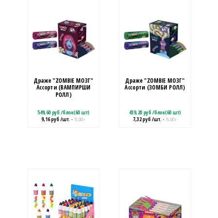
Драже "ZOMBIE МОЗГ"
Драже "ZOMBIE МОЗГ"
Ассорти (ВАМПИРШИ
Ассорти (ЗОМБИ РОЛЛ)
РОЛЛ)
549,60
руб
/
блок(60 шт)
439,20
руб
/
блок(60 шт)
9,16
руб
/шт.
7,32
руб
/шт.
• 15.00 г
• 15.00 г