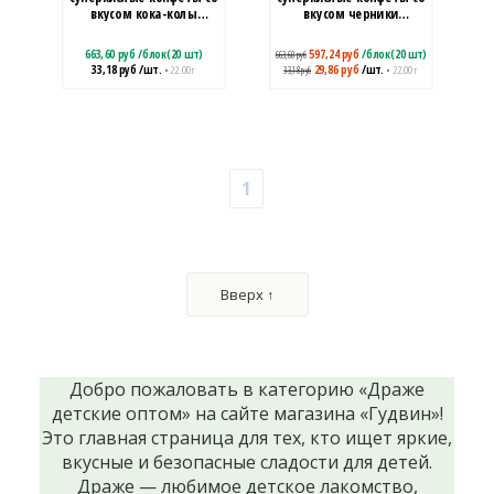
вкусом кока-колы
вкусом черники
ShunLong (SHL1012)
ShunLong (SHL1014)
663,60
руб
/
блок(20 шт)
597,24
руб
/
блок(20 шт)
663,60
руб
33,18
руб
/шт.
29,86
руб
/шт.
• 22.00 г
• 22.00 г
33,18
руб
1
Вверх ↑
Добро пожаловать в категорию «Драже
детские оптом» на сайте магазина «Гудвин»!
Это главная страница для тех, кто ищет яркие,
вкусные и безопасные сладости для детей.
Драже — любимое детское лакомство,