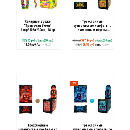
Сахарное драже
Трехслойные
"Гремучая Змея"
суперкислые конфеты с
1кор*10бл*30шт, 18 гр
лимонным вкусом
ShunLong (SHL1011)
375,00
руб
/
блок(30 шт)
597,24
руб
/
блок(20 шт)
663,60
руб
12,50
руб
/шт.
29,86
руб
/шт.
• 18.00 г
• 22.00 г
33,18
руб
10
%
Трехслойные
Трехслойные
суперкислые конфеты со
суперкислые конфеты со