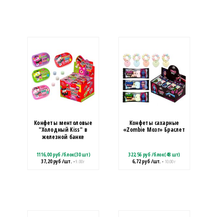
Конфеты ментоловые
Конфеты сахарные
"Холодный Kiss" в
«Zombie Мозг» Браслет
железной банке
1116,00
руб
/
блок(30 шт)
322,56
руб
/
блок(48 шт)
37,20
руб
/шт.
6,72
руб
/шт.
• 9.00 г
• 10.00 г