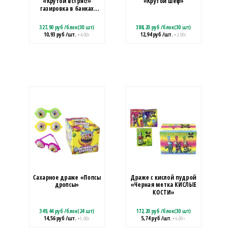
«Крутой встряс!»
«Крутой шеф»
газировка в банках
1кор*12бл*30шт, 4гр
327,90
руб
/
блок(30 шт)
388,20
руб
/
блок(30 шт)
10,93
руб
/шт.
12,94
руб
/шт.
• 4.00 г
• 2.00 г
Сахарное драже «Попсы
Драже с кислой пудрой
дропсы»
«Черная метка КИСЛЫЕ
КОСТИ»
349,44
руб
/
блок(24 шт)
172,20
руб
/
блок(30 шт)
14,56
руб
/шт.
5,74
руб
/шт.
• 5.00 г
• 6.00 г