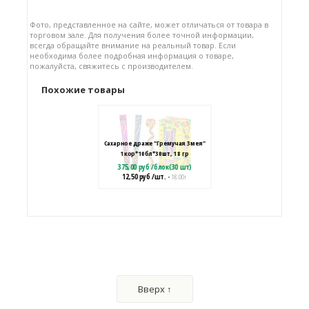
Фото, представленное на сайте, может отличаться от товара в
торговом зале. Для получения более точной информации,
всегда обращайте внимание на реальный товар. Если
необходима более подробная информация о товаре,
пожалуйста, свяжитесь с производителем.
Похожие товары
Сахарное драже "Гремучая Змея"
1кор*10бл*30шт, 18 гр
375,00
руб
/
блок(30 шт)
12,50
руб
/шт.
• 18.00 г
Сахарное драже «Попсы дропсы»
349,44
руб
/
блок(24 шт)
Вверх ↑
14,56
руб
/шт.
• 5.00 г