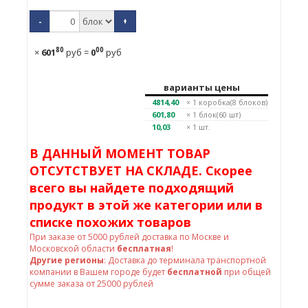
-
+
80
00
×
601
руб
=
0
руб
варианты цены
4814,40
× 1
коробка(8 блоков)
601,80
× 1
блок(60 шт)
10,03
× 1 шт.
В ДАННЫЙ МОМЕНТ ТОВАР
ОТСУТСТВУЕТ НА СКЛАДЕ. Скорее
всего вы найдете подходящий
продукт в этой же категории или в
списке похожих товаров
При заказе от
5000
рублей доставка по Москве и
Московской области
бесплатная
!
Другие регионы
: Доставка до терминала транспортной
компании в Вашем городе будет
бесплатной
при общей
сумме заказа от 25000 рублей