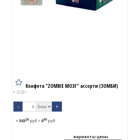
Конфета "ZOMBIE МОЗГ" ассорти (ЗОМБИ)
• 14.00 г
-
+
26
00
×
343
руб
=
0
руб
варианты цены