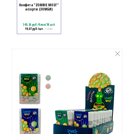
Конфета "ZOMBIE МОЗГ"
ассорти (ЗОМБИ)
343,26
руб
/
блок(18 шт)
19,07
руб
/шт.
• 14.00 г