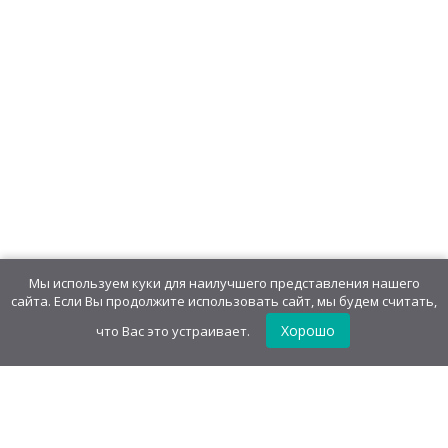
Конфеты ментоловые "Минтик"
576,00
руб
/
блок(20 шт)
28,80
руб
/шт.
• 24.00 г
Сахарное драже "Гремучая Змея"
1кор*10бл*30шт, 18 гр
375,00
руб
/
блок(30 шт)
12,50
руб
/шт.
• 18.00 г
Мы используем куки для наилучшего представления нашего
сайта. Если Вы продолжите использовать сайт, мы будем считать,
Хорошо
что Вас это устраивает.
Конфеты сахарные «Zombie Мозг»
Браслет
322,56
руб
/
блок(48 шт)
6,72
руб
/шт.
• 10.00 г