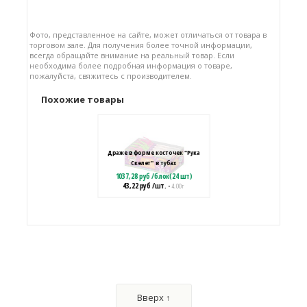
Фото, представленное на сайте, может отличаться от товара в
торговом зале. Для получения более точной информации,
всегда обращайте внимание на реальный товар. Если
необходима более подробная информация о товаре,
пожалуйста, свяжитесь с производителем.
Похожие товары
Драже в форме косточек "Рука
Скелет" в тубах
1037,28
руб
/
блок(24 шт)
43,22
руб
/шт.
• 4.00 г
Драже с кислой пудрой «Черная
метка КИСЛЫЕ КОСТИ»
172,20
руб
/
блок(30 шт)
Вверх ↑
5,74
руб
/шт.
• 6.00 г