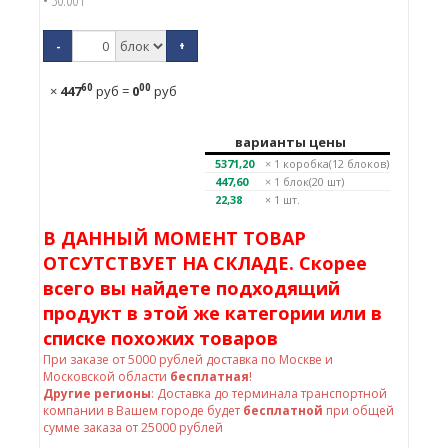
• 30.00 г
-
+
60
00
×
447
руб
=
0
руб
варианты цены
5371,20
× 1
коробка(12 блоков)
447,60
× 1
блок(20 шт)
22,38
× 1 шт.
В ДАННЫЙ МОМЕНТ ТОВАР
ОТСУТСТВУЕТ НА СКЛАДЕ. Скорее
всего вы найдете подходящий
продукт в этой же категории или в
списке похожих товаров
При заказе от
5000
рублей доставка по Москве и
Московской области
бесплатная
!
Другие регионы
: Доставка до терминала транспортной
компании в Вашем городе будет
бесплатной
при общей
сумме заказа от 25000 рублей