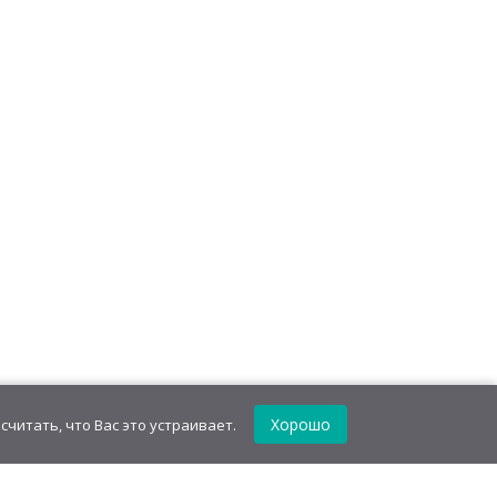
MBIE МОЗГ" ассорти
Драже в форме косточек "Рука
(ЗОМБИ)
Скелет" в тубах
уб
/
блок(18 шт)
1037,28
руб
/
блок(24 шт)
уб
/шт.
43,22
руб
/шт.
• 14.00 г
• 4.00 г
BIE МОЗГ" Ассорти
Конфеты ментоловые "Холодный
ПИРШИ РОЛЛ)
Kiss" в железной банке
уб
/
блок(60 шт)
1116,00
руб
/
блок(30 шт)
уб
/шт.
37,20
руб
/шт.
• 15.00 г
• 9.00 г
Хорошо
считать, что Вас это устраивает.