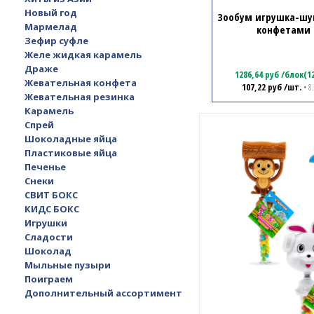
Новый год
Зообум игрушка-шу
Мармелад
конфетами
Зефир суфле
Желе жидкая карамель
Драже
1286,64
руб
/
блок(1
Жевательная конфета
107,22
руб
/шт.
• 8
Жевательная резинка
Карамель
Спрей
Шоколадные яйца
Пластиковые яйца
Печенье
Снеки
СВИТ БОКС
КИДС БОКС
Игрушки
Сладости
Шоколад
Мыльные пузыри
Поиграем
Дополнительный ассортимент