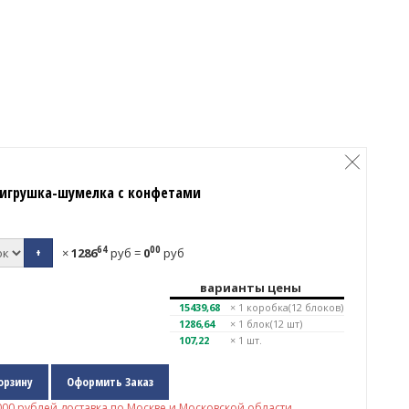
игрушка-шумелка с конфетами
64
00
+
×
1286
руб
=
0
руб
варианты цены
15439,68
× 1
коробка(12 блоков)
1286,64
× 1
блок(12 шт)
107,22
× 1 шт.
орзину
Оформить Заказ
000
рублей доставка по Москве и Московской области