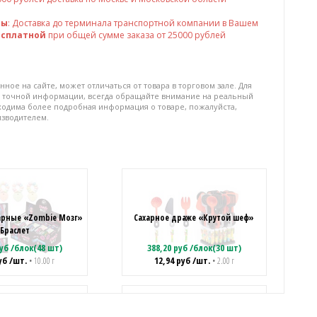
ны
: Доставка до терминала транспортной компании в Вашем
есплатной
при общей сумме заказа от 25000 рублей
нное на сайте, может отличаться от товара в торговом зале. Для
 точной информации, всегда обращайте внимание на реальный
бходима более подробная информация о товаре, пожалуйста,
изводителем.
арные «Zombie Мозг»
Сахарное драже «Крутой шеф»
Браслет
уб
/
блок(48 шт)
388,20
руб
/
блок(30 шт)
уб
/шт.
12,94
руб
/шт.
• 10.00 г
• 2.00 г