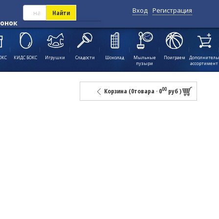
Вход
Регистрация
Найти
вонок
ОКС
КИДС БОКС
Игрушки
Сладости
Шоколад
Мыльные
Поиграем
Дополнител
пузыри
ассортимент
00
Корзина (
0
товара
·
0
руб
)