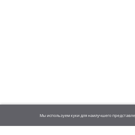
Драже "Рисовал
367,20
руб
/
блок(3
12,24
руб
/шт.
• 
Конфета "ZOMBIE МОЗГ
(ВАМПИРШИ)
343,26
руб
/
блок(1
19,07
руб
/шт.
• 1
Мы используем куки для наилучшего представлен