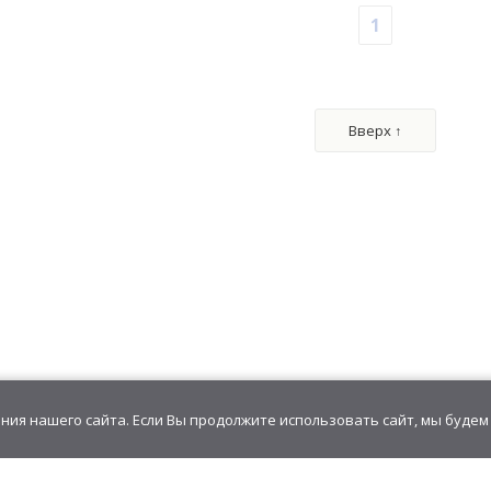
1
ки"
Сахарное драже «Попсы дропсы»
Конфета "ZO
0 шт)
349,44
руб
/
блок(24 шт)
343,26
р
14,56
руб
/шт.
19,07
р
6.00 г
• 5.00 г
Вверх ↑
" ассорти
Драже "ZOMBIE МОЗГ" Ассорти
Драже "ZOM
(ЗОМБИ РОЛЛ)
(ВАМ
8 шт)
439,20
руб
/
блок(60 шт)
549,60
р
7,32
руб
/шт.
9,16
р
4.00 г
• 15.00 г
ия нашего сайта. Если Вы продолжите использовать сайт, мы будем 