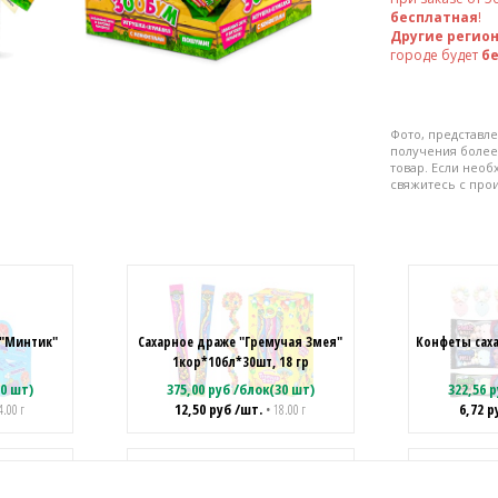
бесплатная
!
Другие регио
городе будет
б
Фото, представле
получения более
товар. Если нео
свяжитесь с про
"Минтик"
Сахарное драже "Гремучая Змея"
Конфеты сах
1кор*10бл*30шт, 18 гр
0 шт)
375,00
руб
/
блок(30 шт)
322,56
р
12,50
руб
/шт.
6,72
р
4.00 г
• 18.00 г