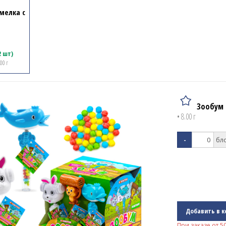
мелка с
2 шт)
.00 г
Зообум 
• 8.00 г
-
Добавить в к
При заказе от
5