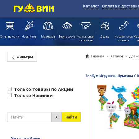
Каталог
Оплата и доставк
Хиты из Азии
Новый год
Мармелад
Зефир суфле
Желе жидкая
Драже
Жевательная
Жев
карамель
конфета
р
Главная
›
Каталог
›
Драж
Фильтры
Зообум Игрушка-Шумелка С
Только товары по Акции
Только Новинки
Хиты из Азии