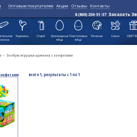
а
Оптовым покупателям
Акции
Отзывы
Контакты
Позиций:
всего 1, результаты с 1
Заказать З
8 (800) 250-51-37
по 1
↑
ательная
Карамель
Спрей
Шоколадные
Пластиковые
Печенье
Снеки
СВИТ Б
езинка
яйца
яйца
е
›
Зообум игрушка-шумелка с конфетами
всего 1, результаты с 1 по 1
 Конфетами