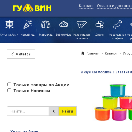
Каталог
Оплата и доставк
Хиты из Азии
Новый год
Мармелад
Зефир суфле
Желе жидкая
Драже
Жевательная
Жев
карамель
конфета
р
Главная
›
Каталог
›
Игру
Фильтры
Лизун Космослизь С Блестка
Только товары по Акции
Только Новинки
Хиты из Азии