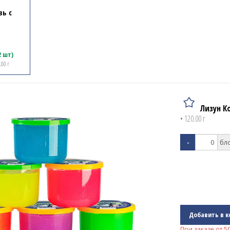
зь с
2 шт)
.00 г
Лизун К
• 120.00 г
-
Добавить в к
При заказе от
5