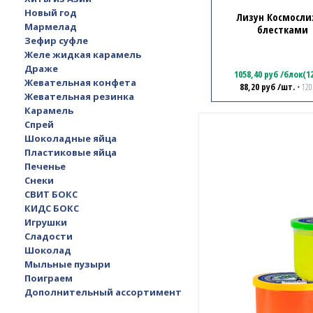
Новый год
Лизун Космосли
Мармелад
блестками
Зефир суфле
Желе жидкая карамель
Драже
1058,40
руб
/
блок(1
Жевательная конфета
88,20
руб
/шт.
• 120
Жевательная резинка
Карамель
Спрей
Шоколадные яйца
Пластиковые яйца
Печенье
Снеки
СВИТ БОКС
КИДС БОКС
Игрушки
Сладости
Шоколад
Мыльные пузыри
Поиграем
Дополнительный ассортимент