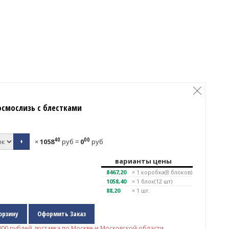
осмослизь с блестками
40
00
+
×
1058
руб
=
0
руб
варианты цены
8467,20
× 1
коробка(8 блоков)
1058,40
× 1
блок(12 шт)
88,20
× 1 шт.
орзину
Оформить Заказ
000
рублей доставка по Москве и Московской области