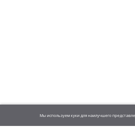
Слайм "Стекло" с бл
ассорти
725,76
руб
/
блок(
80,64
руб
/шт.
• 9
Слайм "Стекло" с дек
наполнителем ас
725,76
руб
/
блок(
80,64
руб
/шт.
• 9
Мы используем куки для наилучшего представлен