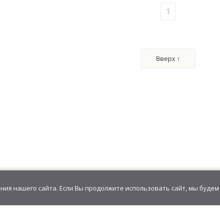
1
естками
Точилка (Туфелька) "SHARPENER"
ВЛАД А4 Б
9 шт)
1235,70
руб
/
блок(45 шт)
1736,32
р
27,46
руб
/шт.
108
0.00 г
• 5.00 г
Вверх ↑
оративным
сорти
9 шт)
0.00 г
ия нашего сайта. Если Вы продолжите использовать сайт, мы будем 