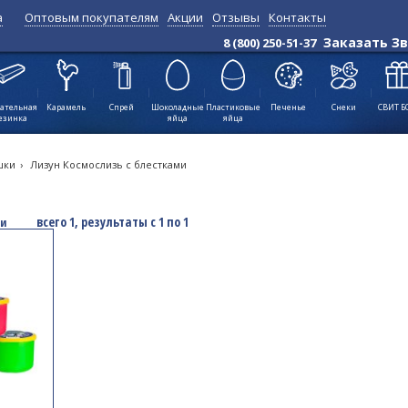
а
Оптовым покупателям
Акции
Отзывы
Контакты
Позиций:
всего 1, результаты с 1
Заказать З
8 (800) 250-51-37
по 1
↑
ательная
Карамель
Спрей
Шоколадные
Пластиковые
Печенье
Снеки
СВИТ Б
езинка
яйца
яйца
шки
›
Лизун Космослизь с блестками
всего 1, результаты с 1 по 1
ми