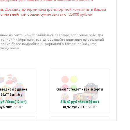
ны
: Доставка до терминала транспортной компании в Вашем
есплатной
при общей сумме заказа от 25000 рублей
нное на сайте, может отличаться от товара в торговом зале. Для
 точной информации, всегда обращайте внимание на реальный
бходима более подробная информация о товаре, пожалуйста,
изводителем.
аводной с драже
Слайм "Стекло" неон ассорти
12бл*12шт, 5гр
уб
/
блок(12 шт)
818,40
руб
/
блок(20 шт)
руб
/шт.
40,92
руб
/шт.
• 5.00 г
• 50.00 г