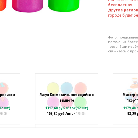
бесплатная
!
Другие регио
городе будет
б
Фото, представле
получения более
товар. Если нео
свяжитесь с про
сюрпризом
Лизун Космослизь светящийся в
Миксер з
темноте
1кор*
12 шт)
1317,60
руб
/
блок(12 шт)
1179,48
р
109,80
руб
/шт.
98,29
20.00 г
• 120.00 г