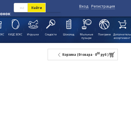
Вход
Регистрация
Найти
вонок
ОКС
КИДС БОКС
Игрушки
Сладости
Шоколад
Мыльные
Поиграем
Дополнител
пузыри
ассортимент
00
Корзина (
0
товара
·
0
руб
)