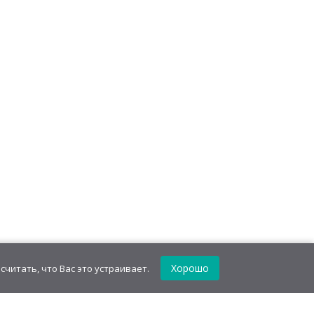
релок и наклейки в
Трафаретный пластилин
флоупаке
"Залипайка" ассорти
уб
/
блок(16 шт)
840,00
руб
/
блок(20 шт)
,52
руб
/шт.
42,00
руб
/шт.
• 20.00 г
Хорошо
считать, что Вас это устраивает.