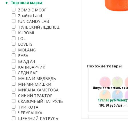
Торговая марка
ZOMBIE МОЗГ
Zнайки Land
fUN CANDY LAB
ТУЛЬСКИЙ ЛЕДЕНЕЦ
KUROMI
LOL
LOVE IS
MOLANG
БУБА
ВЛАД А4
Похожие товары
КАПИБАРЧИК
ЛЕДИ БАГ
МАША И МЕДВЕДЬ
МИ-МИ-МИШКИ
Лизун Космослизь с 
МИЛАНА ХАМЕТОВА
СИНИЙ ТРАКТОР
1317,60
руб
/
блок(
СКАЗОЧНЫЙ ПАТРУЛЬ
109,80
руб
/шт.
• 1
ТРИ КОТА
ЧЕБУРАШКА
ЩЕНЯЧИЙ ПАТРУЛЬ