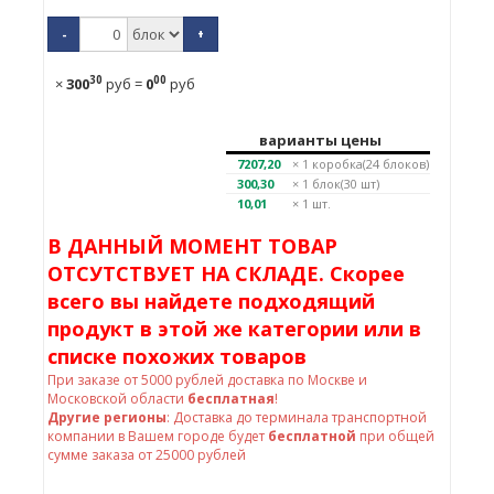
-
+
30
00
×
300
руб
=
0
руб
варианты цены
7207,20
× 1
коробка(24 блоков)
300,30
× 1
блок(30 шт)
10,01
× 1 шт.
В ДАННЫЙ МОМЕНТ ТОВАР
ОТСУТСТВУЕТ НА СКЛАДЕ. Скорее
всего вы найдете подходящий
продукт в этой же категории или в
списке похожих товаров
При заказе от
5000
рублей доставка по Москве и
Московской области
бесплатная
!
Другие регионы
: Доставка до терминала транспортной
компании в Вашем городе будет
бесплатной
при общей
сумме заказа от 25000 рублей