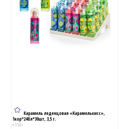
Карамель леденцовая «Карамелькисс»,
1кор*24бл*30шт, 3,5 г.
• 3.50 г