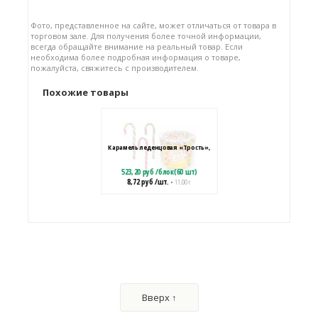
Фото, представленное на сайте, может отличаться от товара в
торговом зале. Для получения более точной информации,
всегда обращайте внимание на реальный товар. Если
необходима более подробная информация о товаре,
пожалуйста, свяжитесь с производителем.
Похожие товары
Карамель леденцовая «Трость»,
523,20
руб
/
блок(60 шт)
8,72
руб
/шт.
• 11.00 г
Карамель леденцовая фигурная
"Соска"
1592,00
руб
/
блок(100 шт)
Вверх ↑
15,92
руб
/шт.
• 8.00 г