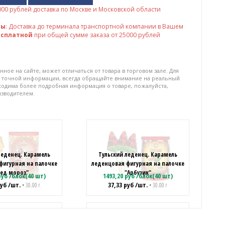
000
рублей доставка по Москве и Московской области
ны
: Доставка до терминала транспортной компании в Вашем
есплатной
при общей сумме заказа от 25000 рублей
нное на сайте, может отличаться от товара в торговом зале. Для
 точной информации, всегда обращайте внимание на реальный
бходима более подробная информация о товаре, пожалуйста,
изводителем.
леденец. Карамель
Тульский леденец. Карамель
фигурная на палочке
леденцовая фигурная на палочке
ед мороз"
"Арбузик"
уб
/
блок(40 шт)
1493,20
руб
/
блок(40 шт)
уб
/шт.
37,33
руб
/шт.
• 30.00 г
• 30.00 г