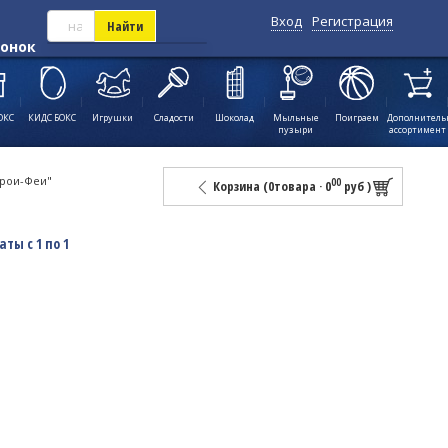
Вход
Регистрация
Найти
вонок
ОКС
КИДС БОКС
Игрушки
Сладости
Шоколад
Мыльные
Поиграем
Дополнител
пузыри
ассортимент
ерои-Феи"
00
Корзина (
0
товара
·
0
руб
)
аты с 1 по 1