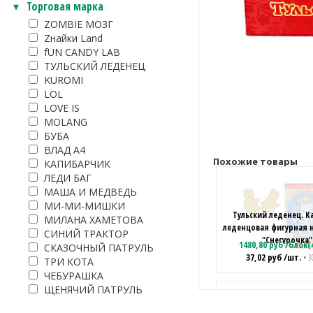
Торговая марка
ZOMBIE МОЗГ
Zнайки Land
fUN CANDY LAB
ТУЛЬСКИЙ ЛЕДЕНЕЦ
KUROMI
LOL
LOVE IS
MOLANG
БУБА
ВЛАД А4
Похожие товары
КАПИБАРЧИК
ЛЕДИ БАГ
МАША И МЕДВЕДЬ
МИ-МИ-МИШКИ
Тульский леденец. К
МИЛАНА ХАМЕТОВА
леденцовая фигурная 
СИНИЙ ТРАКТОР
"Снегурочка"
1480,80
руб
/
блок(
СКАЗОЧНЫЙ ПАТРУЛЬ
37,02
руб
/шт.
• 3
ТРИ КОТА
ЧЕБУРАШКА
ЩЕНЯЧИЙ ПАТРУЛЬ