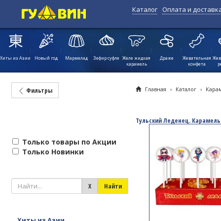
Каталог
Оплата и доставк
Хиты из Азии
Новый год
Мармелад
Зефир суфле
Желе жидкая
Драже
Жевательная
Жев
карамель
конфета
р
Главная
›
Каталог
›
Кара
Фильтры
Тульский Леденец. Карамель
Только товары по Акции
Только Новинки
Хиты из Азии