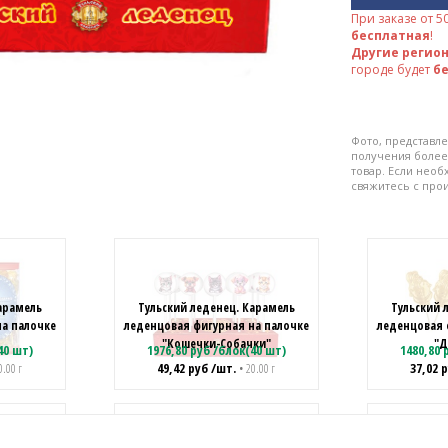
При заказе от
5
бесплатная
!
Другие регио
городе будет
б
Фото, представле
получения более
товар. Если нео
свяжитесь с про
арамель
Тульский леденец. Карамель
Тульский 
на палочке
леденцовая фигурная на палочке
леденцовая 
"Кошечки-Собачки"
"Д
40 шт)
1976,80
руб
/
блок(40 шт)
1480,80
р
49,42
руб
/шт.
37,02
р
0.00 г
• 20.00 г