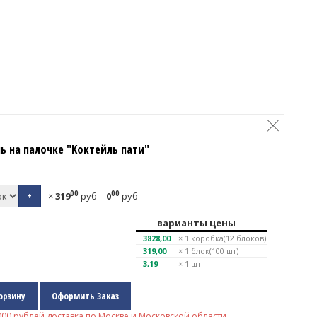
ь на палочке "Коктейль пати"
00
00
+
×
319
руб
=
0
руб
варианты цены
3828,00
× 1
коробка(12 блоков)
319,00
× 1
блок(100 шт)
3,19
× 1 шт.
орзину
Оформить Заказ
000
рублей доставка по Москве и Московской области