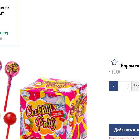
очке
и"
0 шт)
00 г
Карамел
• 10.00 г
-
Добавить в к
При заказе от
5