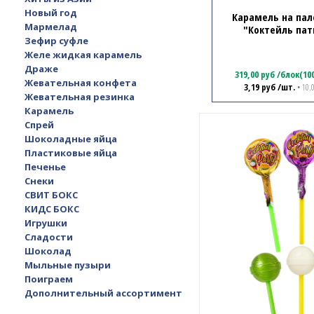
Новый год
Карамель на пал
Мармелад
"Коктейль пат
Зефир суфле
Желе жидкая карамель
Драже
319,00
руб
/
блок(10
Жевательная конфета
3,19
руб
/шт.
• 10.
Жевательная резинка
Карамель
Спрей
Шоколадные яйца
Пластиковые яйца
Печенье
Снеки
СВИТ БОКС
КИДС БОКС
Игрушки
Сладости
Шоколад
Мыльные пузыри
Поиграем
Дополнительный ассортимент