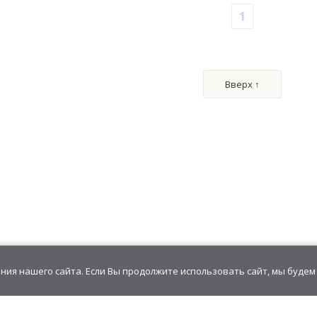
1
 "Zombie
Карамель леденцовая фигурная
Карамель 
ссорти
"Соска"
к
00 шт)
1592,00
руб
/
блок(100 шт)
407,10
р
15,92
руб
/шт.
13,57
р
.00 г
• 8.00 г
Вверх ↑
«Трость»,
Карамель с драже «УПСИ-ВУПСИ»
Сахарная пуд
0 шт)
843,60
руб
/
блок(60 шт)
439,20
р
14,06
руб
/шт.
3,66
р
.00 г
• 5.00 г
ия нашего сайта. Если Вы продолжите использовать сайт, мы будем 