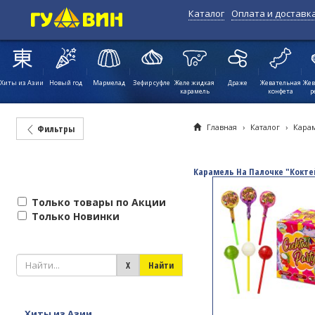
Каталог
Оплата и доставк
Хиты из Азии
Новый год
Мармелад
Зефир суфле
Желе жидкая
Драже
Жевательная
Жев
карамель
конфета
р
Главная
›
Каталог
›
Кара
Фильтры
Карамель На Палочке "Кокте
Только товары по Акции
Только Новинки
Хиты из Азии