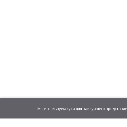
Карамель на палочке
Мозг" фруктовое а
401,00
руб
/
блок(1
4,01
руб
/шт.
• 10
Карамель леденцовая 
523,20
руб
/
блок(6
8,72
руб
/шт.
• 11
Мы используем куки для наилучшего представлен