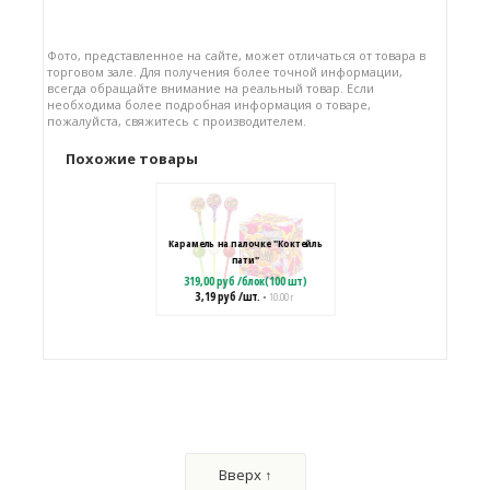
Фото, представленное на сайте, может отличаться от товара в
торговом зале. Для получения более точной информации,
всегда обращайте внимание на реальный товар. Если
необходима более подробная информация о товаре,
пожалуйста, свяжитесь с производителем.
Похожие товары
Карамель на палочке "Коктейль
пати"
319,00
руб
/
блок(100 шт)
3,19
руб
/шт.
• 10.00 г
Карамель на палочке "Красящая
язык"
319,00
руб
/
блок(100 шт)
Вверх ↑
3,19
руб
/шт.
• 10.00 г