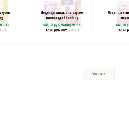
 вкусом
Леденцы кислые со вкусом
Леденцы с ви
ng
винограда Shunlong
перс
0 шт)
648,00
руб
/
блок(20 шт)
648,00
р
32,40
руб
/шт.
32,40
р
0.00 г
• 20.00 г
кислые
Трехслойные суперкислые
Леденцы с ви
черники
конфеты со вкусом кока-колы
черника бе
14)
ShunLong (SHL1012)
к(20 шт)
663,60
руб
/
блок(20 шт)
648,00
р
Вверх ↑
.
33,18
руб
/шт.
32,40
р
• 22.00 г
• 22.00 г