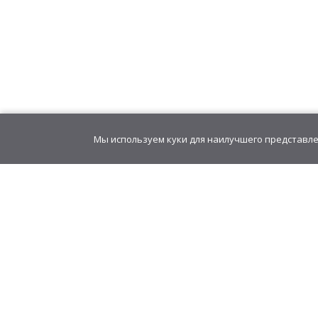
Мы используем куки для наилучшего представлен
GudvinMag.ru
Акции
О компании
Оферта