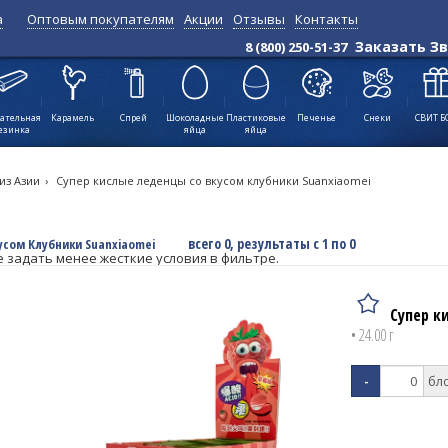
а
Оптовым покупателям
Акции
Отзывы
Контакты
Позиций:
всего 0, результаты с 1
Заказать З
8 (800) 250-51-37
по 0
↑
ательная
Карамель
Спрей
Шоколадные
Пластиковые
Печенье
Снеки
СВИТ Б
езинка
яйца
яйца
из Азии
›
Супер кислые леденцы со вкусом клубники Suanxiaomei
всего 0, результаты с 1 по 0
усом Клубники Suanxiaomei
е задать менее жесткие условия в фильтре.
Супер к
• 24.00 г
-