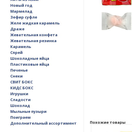
Новый год
Мармелад
Зефир суфле
Желе жидкая карамель
Драже
Жевательная конфета
Жевательная резинка
Карамель
Спрей
Шоколадные яйца
Пластиковые яйца
Печенье
Снеки
СВИТ БОКС
КИДС БОКС
Игрушки
Сладости
Шоколад
Мыльные пузыри
Поиграем
Похожие товары
Дополнительный ассортимент