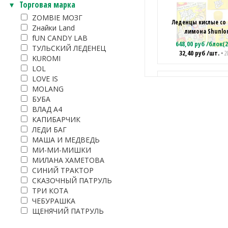
Торговая марка
ZOMBIE МОЗГ
Леденцы кислые со
Zнайки Land
лимона Shunlo
fUN CANDY LAB
648,00
руб
/
блок(2
ТУЛЬСКИЙ ЛЕДЕНЕЦ
32,40
руб
/шт.
• 2
KUROMI
LOL
LOVE IS
MOLANG
БУБА
Трехслойные супер
ВЛАД А4
конфеты со вкусом 
КАПИБАРЧИК
ShunLong (SHL10
597,24
руб
/
бло
ЛЕДИ БАГ
663,60
руб
29,86
руб
/шт
33,18
руб
МАША И МЕДВЕДЬ
МИ-МИ-МИШКИ
МИЛАНА ХАМЕТОВА
СИНИЙ ТРАКТОР
СКАЗОЧНЫЙ ПАТРУЛЬ
ТРИ КОТА
ЧЕБУРАШКА
ЩЕНЯЧИЙ ПАТРУЛЬ