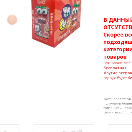
В ДАННЫ
ОТСУТСТВ
Скорее вс
подходящ
категории
товаров
При заказе от
5
бесплатная
!
Другие регио
городе будет
б
Фото, представле
получения более
товар. Если нео
свяжитесь с про