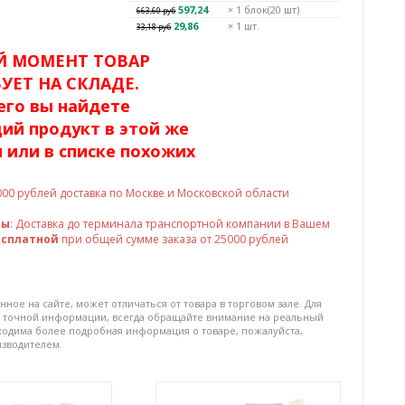
597,24
× 1
блок(20 шт)
663,60
руб
29,86
× 1 шт.
33,18
руб
Й МОМЕНТ ТОВАР
УЕТ НА СКЛАДЕ.
его вы найдете
ий продукт в этой же
 или в списке похожих
000
рублей доставка по Москве и Московской области
ны
: Доставка до терминала транспортной компании в Вашем
есплатной
при общей сумме заказа от 25000 рублей
нное на сайте, может отличаться от товара в торговом зале. Для
 точной информации, всегда обращайте внимание на реальный
бходима более подробная информация о товаре, пожалуйста,
изводителем.