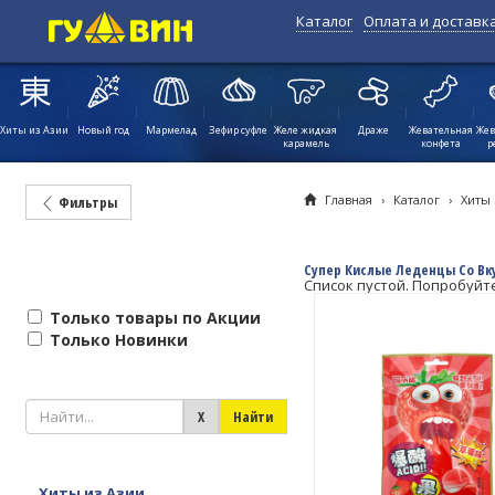
Каталог
Оплата и доставк
Хиты из Азии
Новый год
Мармелад
Зефир суфле
Желе жидкая
Драже
Жевательная
Жев
карамель
конфета
р
Главная
›
Каталог
›
Хиты 
Фильтры
Супер Кислые Леденцы Со Вк
Список пустой. Попробуйт
Только товары по Акции
Только Новинки
Хиты из Азии