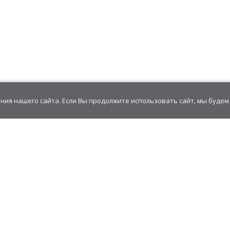
ия нашего сайта. Если Вы продолжите использовать сайт, мы будем 
GudvinMag.ru
zakaz@gudvinmag.ru