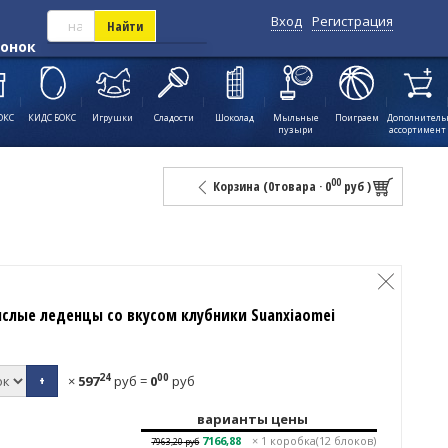
Вход
Регистрация
Найти
вонок
ОКС
КИДС БОКС
Игрушки
Сладости
Шоколад
Мыльные
Поиграем
Дополнител
пузыри
ассортимент
00
Корзина (
0
товара
·
0
руб
)
ислые леденцы со вкусом клубники Suanxiaomei
24
00
+
×
597
руб
=
0
руб
варианты цены
7166,88
× 1
коробка(12 блоков)
7963,20
руб