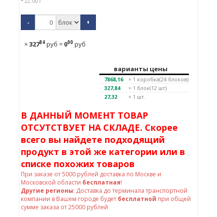
• 22.00 г
-
+
84
00
×
327
руб
=
0
руб
варианты цены
7868,16
× 1
коробка(24 блоков)
327,84
× 1
блок(12 шт)
27,32
× 1 шт.
В ДАННЫЙ МОМЕНТ ТОВАР
ОТСУТСТВУЕТ НА СКЛАДЕ. Скорее
всего вы найдете подходящий
продукт в этой же категории или в
списке похожих товаров
При заказе от
5000
рублей доставка по Москве и
Московской области
бесплатная
!
Другие регионы
: Доставка до терминала транспортной
компании в Вашем городе будет
бесплатной
при общей
сумме заказа от 25000 рублей