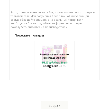
Фото, представленное на сайте, может отличаться от товара в
торговом зале. Для получения более точной информации,
всегда обращайте внимание на реальный товар. Если
необходима более подробная информация о товаре,
пожалуйста, свяжитесь с производителем.
Похожие товары
Леденцы кислые со вкусом
винограда Shunlong
648,00
руб
/
блок(20 шт)
32,40
руб
/шт.
• 20.00 г
Леденцы кислые со вкусом лаймы
и кола Shunlong
648,00
руб
/
блок(20 шт)
Вверх ↑
32,40
руб
/шт.
• 20.00 г