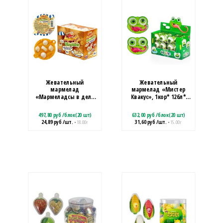
Жевательный
Жевательный
мармелад
мармелад «Мистер
«Мармеладсы в деле
Квакус», 1кор* 12бл*
ПЕЛЬМЕШКИ»
20шт, 15 г
1кор*12бл*20шт, 18 г
497,80
руб
/
блок(20 шт)
632,00
руб
/
блок(20 шт)
24,89
руб
/шт.
31,60
руб
/шт.
• 18.00 г
• 15.00 г