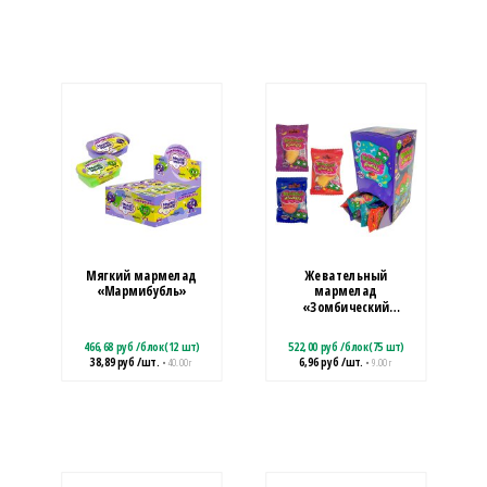
Мягкий мармелад
Жевательный
«Мармибубль»
мармелад
«Зомбический
мармелад ЧАСТИ ТЕЛА»
466,68
руб
/
блок(12 шт)
522,00
руб
/
блок(75 шт)
38,89
руб
/шт.
6,96
руб
/шт.
• 40.00 г
• 9.00 г