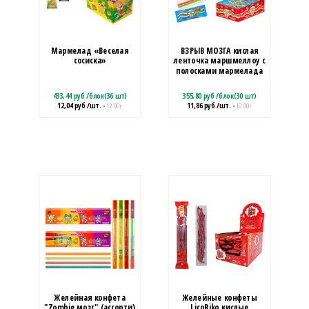
Мармелад «Веселая
ВЗРЫВ МОЗГА кислая
сосиска»
ленточка маршмеллоу с
полосками мармелада
433,44
руб
/
блок(36 шт)
355,80
руб
/
блок(30 шт)
12,04
руб
/шт.
11,86
руб
/шт.
• 12.00 г
• 10.00 г
Желейная конфета
Желейные конфеты
"Zombie мозг" (ассорти)
LicoRiko кислые