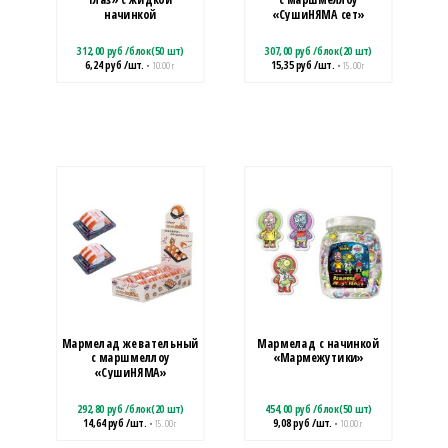
начинкой
«СушиНЯМА сет»
312,00
руб
/
блок(50 шт)
307,00
руб
/
блок(20 шт)
6,24
руб
/шт.
15,35
руб
/шт.
• 10.00 г
• 15.00 г
Мармелад жевательный
Мармелад с начинкой
с маршмеллоу
«Мармежутики»
«СушиНЯМА»
292,80
руб
/
блок(20 шт)
454,00
руб
/
блок(50 шт)
14,64
руб
/шт.
9,08
руб
/шт.
• 15.00 г
• 10.00 г