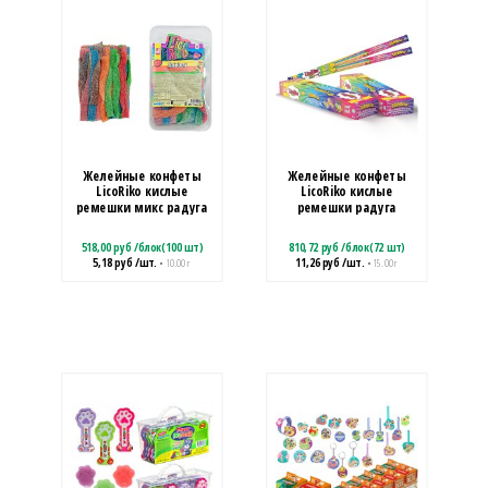
Желейные конфеты
Желейные конфеты
LicoRiko кислые
LicoRiko кислые
ремешки микс радуга
ремешки радуга
518,00
руб
/
блок(100 шт)
810,72
руб
/
блок(72 шт)
5,18
руб
/шт.
11,26
руб
/шт.
• 10.00 г
• 15.00 г