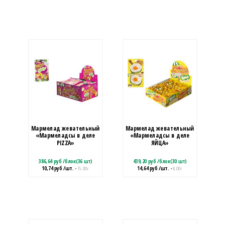
Мармелад жевательный
Мармелад жевательный
«Мармеладсы в деле
«Мармеладсы в деле
PIZZA»
ЯЙЦА»
386,64
руб
/
блок(36 шт)
439,20
руб
/
блок(30 шт)
10,74
руб
/шт.
14,64
руб
/шт.
• 15.00 г
• 8.00 г