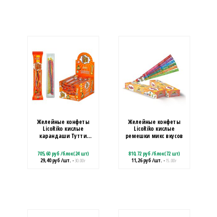
Желейные конфеты
Желейные конфеты
LicoRiko кислые
LicoRiko кислые
карандаши Тутти
ремешки микс вкусов
Фрутти
705,60
руб
/
блок(24 шт)
810,72
руб
/
блок(72 шт)
29,40
руб
/шт.
11,26
руб
/шт.
• 30.00 г
• 15.00 г