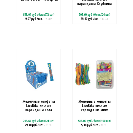
карандаши Клубника
653,04
руб
/
блок(72 шт)
705,60
руб
/
блок(24 шт)
9,07
руб
/шт.
29,40
руб
/шт.
• 15.00 г
• 30.00 г
Желейные конфеты
Желейные конфеты
LicoRiko кислые
LicoRiko кислые
карандаши Кола
карандаши микс
705,60
руб
/
блок(24 шт)
518,00
руб
/
блок(100 шт)
29,40
руб
/шт.
5,18
руб
/шт.
• 30.00 г
• 10.00 г