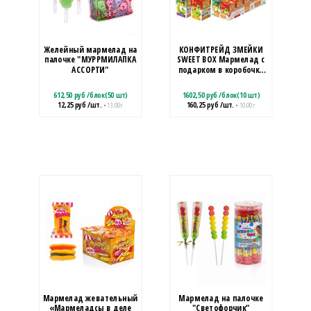
Желейный мармелад на
КОНФИТРЕЙД ЗМЕЙКИ
палочке "МУРРМИЛАПКА
SWEET BOX Мармелад с
АССОРТИ"
подарком в коробочке
1кор*12бл*10шт, 10г.
612,50
руб
/
блок(50 шт)
1602,50
руб
/
блок(10 шт)
12,25
руб
/шт.
160,25
руб
/шт.
• 13.00 г
• 10.00 г
Мармелад жевательный
Мармелад на палочке
«Мармеладсы в деле
"Светофорчик"