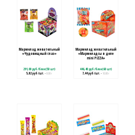
Мармелад жевательный
Мармелад жевательный
«Чудовищный глаз»
«Мармеладсы в деле
mini PIZZA»
291,00
руб
/
блок(50 шт)
446,40
руб
/
блок(60 шт)
5,82
руб
/шт.
7,44
руб
/шт.
• 8.00 г
• 10.00 г