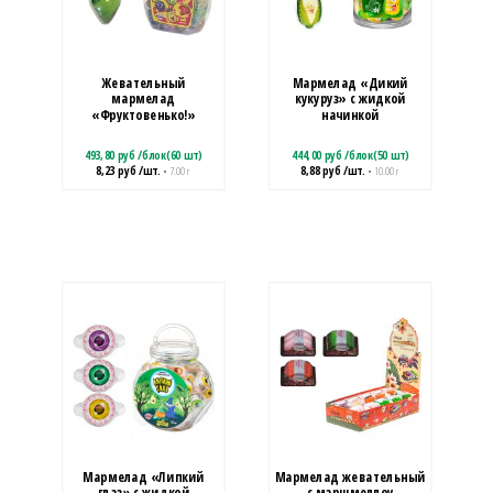
Жевательный
Мармелад «Дикий
мармелад
кукуруз» с жидкой
«Фруктовенько!»
начинкой
493,80
руб
/
блок(60 шт)
444,00
руб
/
блок(50 шт)
8,23
руб
/шт.
8,88
руб
/шт.
• 7.00 г
• 10.00 г
Мармелад «Липкий
Мармелад жевательный
глаз» с жидкой
с маршмеллоу