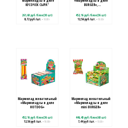
"Мармеладсы в деле
«Мармеладсы в деле
КУСОЧЕК СЫРА"
BURGER»,
1кор*12бл*36шт, 18 г
261,60
руб
/
блок(30 шт)
452,16
руб
/
блок(36 шт)
8,72
руб
/шт.
12,56
руб
/шт.
• 10.00 г
• 18.00 г
Мармелад жевательный
Мармелад жевательный
«Мармеладсы в деле
«Мармеладсы в деле
HOTDOG»
mini BURGER»
452,16
руб
/
блок(36 шт)
446,40
руб
/
блок(60 шт)
12,56
руб
/шт.
7,44
руб
/шт.
• 18.00 г
• 10.00 г