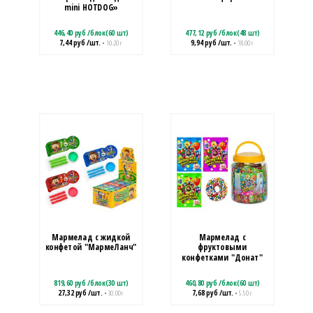
mini HOTDOG»
446,40
руб
/
блок(60 шт)
477,12
руб
/
блок(48 шт)
7,44
руб
/шт.
9,94
руб
/шт.
• 10.20 г
• 18.00 г
Мармелад с жидкой
Мармелад с
конфетой "МармеЛанч"
фруктовыми
конфетками "Донат"
819,60
руб
/
блок(30 шт)
460,80
руб
/
блок(60 шт)
27,32
руб
/шт.
7,68
руб
/шт.
• 30.00 г
• 5.50 г