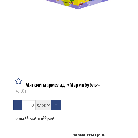
Мягкий мармелад «Мармибубль»
• 40.00 г
-
+
68
00
×
466
руб
=
0
руб
варианты цены