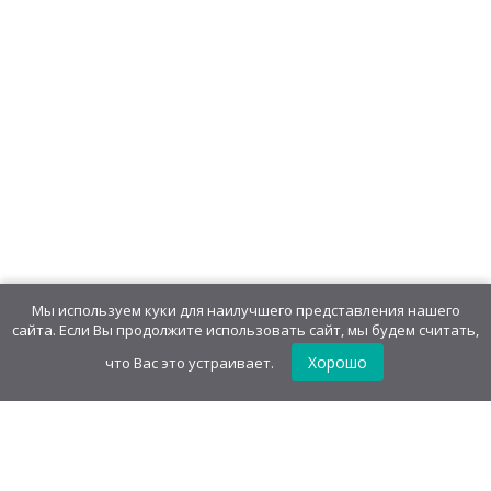
Мармелад «Веселая сосиска»
433,44
руб
/
блок(36 шт)
12,04
руб
/шт.
• 12.00 г
Мармелад на палочке
"Светофорчик"
477,12
руб
/
блок(48 шт)
9,94
руб
/шт.
• 18.00 г
Мы используем куки для наилучшего представления нашего
сайта. Если Вы продолжите использовать сайт, мы будем считать,
Хорошо
что Вас это устраивает.
Мармелад жевательный
«Чудовищный глаз»
291,00
руб
/
блок(50 шт)
5,82
руб
/шт.
• 8.00 г