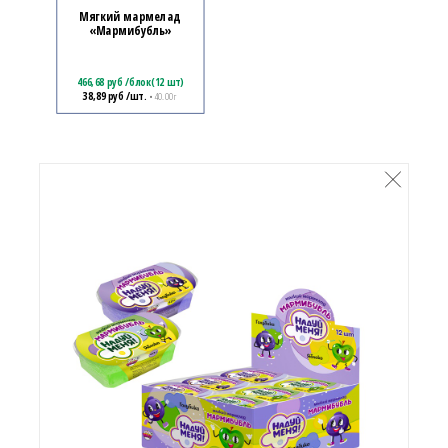
Мягкий мармелад
«Мармибубль»
466,68
руб
/
блок(12 шт)
38,89
руб
/шт.
• 40.00 г