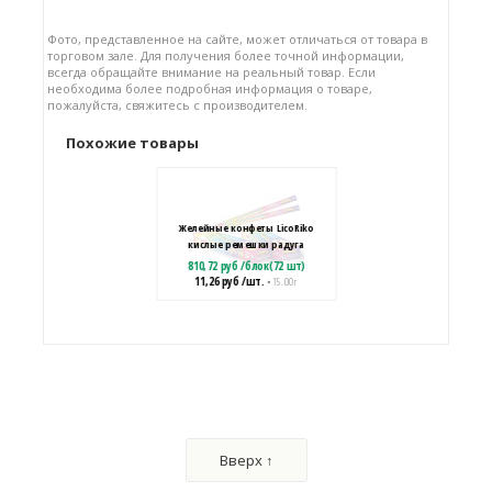
Фото, представленное на сайте, может отличаться от товара в
торговом зале. Для получения более точной информации,
всегда обращайте внимание на реальный товар. Если
необходима более подробная информация о товаре,
пожалуйста, свяжитесь с производителем.
Похожие товары
Желейные конфеты LicoRiko
кислые ремешки радуга
810,72
руб
/
блок(72 шт)
11,26
руб
/шт.
• 15.00 г
Желейные конфеты LicoRiko
кислые ремешки микс радуга
518,00
руб
/
блок(100 шт)
Вверх ↑
5,18
руб
/шт.
• 10.00 г