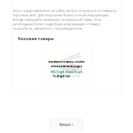
Фото, представленное на сайте, может отличаться от товара в
торговом зале. Для получения более точной информации,
всегда обращайте внимание на реальный товар. Если
необходима более подробная информация о товаре,
пожалуйста, свяжитесь с производителем.
Похожие товары
Желейные конфеты LicoRiko
кислые ремешки радуга
810,72
руб
/
блок(72 шт)
11,26
руб
/шт.
• 15.00 г
Желейные конфеты LicoRiko
кислые карандаши Кола
705,60
руб
/
блок(24 шт)
Вверх ↑
29,40
руб
/шт.
• 30.00 г