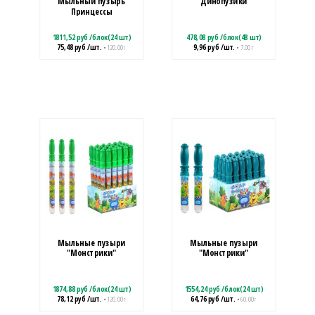
"Мыльный пузырь"
"Динопузики"
Принцессы
1811,52
руб
/
блок(24 шт)
478,08
руб
/
блок(48 шт)
75,48
руб
/шт.
9,96
руб
/шт.
• 120.00 г
• 7.00 г
Мыльные пузыри
Мыльные пузыри
"Монстрики"
"Монстрики"
1874,88
руб
/
блок(24 шт)
1554,24
руб
/
блок(24 шт)
78,12
руб
/шт.
64,76
руб
/шт.
• 120.00 г
• 60.00 г