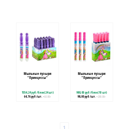
Мыльные пузыри
Мыльные пузыри
"Принцессы"
"Принцессы"
1554,24
руб
/
блок(24 шт)
980,00
руб
/
блок(10 шт)
64,76
руб
/шт.
98,00
руб
/шт.
• 60.00 г
• 200.00 г
1