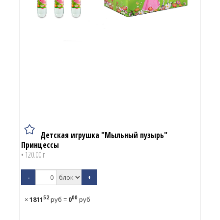
Детская игрушка "Мыльный пузырь"
Принцессы
• 120.00 г
-
+
52
00
×
1811
руб
=
0
руб