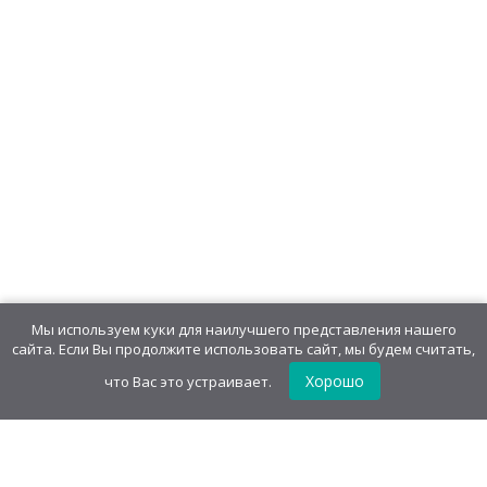
Мыльные пузыри "Монстрики"
1554,24
руб
/
блок(24 шт)
64,76
руб
/шт.
• 60.00 г
Мыльные пузыри "Динопузики"
478,08
руб
/
блок(48 шт)
9,96
руб
/шт.
• 7.00 г
Мы используем куки для наилучшего представления нашего
сайта. Если Вы продолжите использовать сайт, мы будем считать,
Хорошо
что Вас это устраивает.