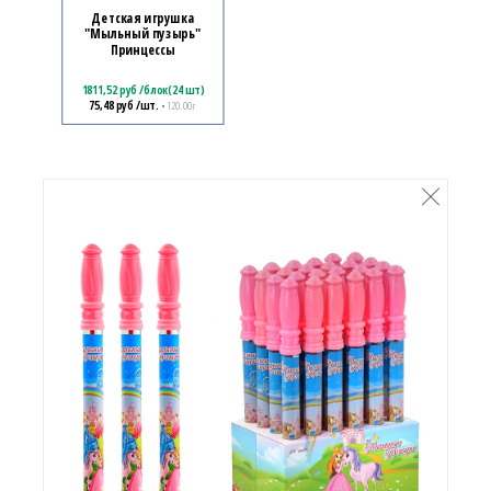
Детская игрушка
"Мыльный пузырь"
Принцессы
1811,52
руб
/
блок(24 шт)
75,48
руб
/шт.
• 120.00 г