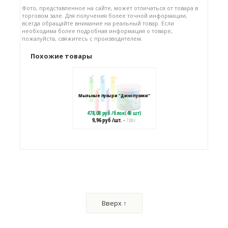
Фото, представленное на сайте, может отличаться от товара в
торговом зале. Для получения более точной информации,
всегда обращайте внимание на реальный товар. Если
необходима более подробная информация о товаре,
пожалуйста, свяжитесь с производителем.
Похожие товары
Мыльные пузыри "Динопузики"
478,08
руб
/
блок(48 шт)
9,96
руб
/шт.
• 7.00 г
Мыльные пузыри "Монстрики"
1554,24
руб
/
блок(24 шт)
Вверх ↑
64,76
руб
/шт.
• 60.00 г