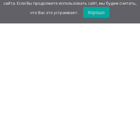
98,00
руб
/шт.
• 200.00 г
сайта. Если Вы продолжите использовать сайт, мы будем считать,
Хорошо
что Вас это устраивает.
Детская игрушка "Мыльный
пузырь" Принцессы
1811,52
руб
/
блок(24 шт)
75,48
руб
/шт.
• 120.00 г
GudvinMag.ru
О компании
Каталог
Оптовым покупателям
Акции
Оферта
Оплата и доставка
Контакты
Политика конфиденциальности