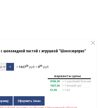
 с шоколадной пастой с игрушкой "Шокосюрприз"
20
00
+
×
1027
руб
=
0
руб
варианты цены
6163,20
× 1
коробка(6 блоков)
1027,20
× 1
блок(20 шт)
51,36
× 1 шт.
орзину
Оформить Заказ
000
рублей доставка по Москве и Московской области