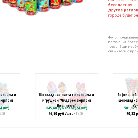
бесплатная
!
Другие регио
городе будет
б
Фото, представле
получения более
товар. Если нео
свяжитесь с про
еченьем и
Шоколадная паста с печеньем и
Вафельный 
сюрприз
игрушкой "Чилдрен сюрприз
шоколадно
Принцесса"
Су
4 шт)
645,60
руб
/
блок(24 шт)
501,12
р
26,90
руб
/шт.
20,88
р
5.00 г
• 15.00 г