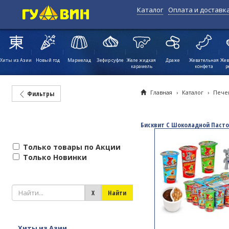
Каталог
Оплата и доставк
Хиты из Азии
Новый год
Мармелад
Зефир суфле
Желе жидкая
Драже
Жевательная
Жев
карамель
конфета
р
Главная
›
Каталог
›
Пече
Фильтры
Бисквит С Шоколадной Паст
Только товары по Акции
Только Новинки
Хиты из Азии