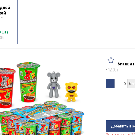
адной
кой
з"
0 шт)
00 г
Бисквит
• 12.00 г
-
Добавить в к
При заказе от
5