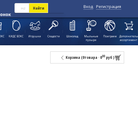
Вход
Регистрация
Найти
вонок
ОКС
КИДС БОКС
Игрушки
Сладости
Шоколад
Мыльные
Поиграем
Дополнител
пузыри
ассортимент
00
Корзина (
0
товара
·
0
руб
)