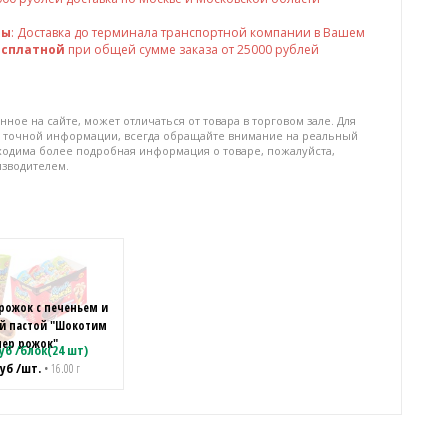
ны
: Доставка до терминала транспортной компании в Вашем
есплатной
при общей сумме заказа от 25000 рублей
нное на сайте, может отличаться от товара в торговом зале. Для
 точной информации, всегда обращайте внимание на реальный
бходима более подробная информация о товаре, пожалуйста,
изводителем.
рожок с печеньем и
й пастой "Шокотим
пер рожок"
уб
/
блок(24 шт)
уб
/шт.
• 16.00 г