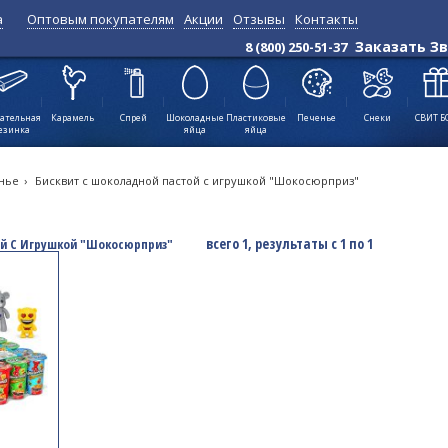
а
Оптовым покупателям
Акции
Отзывы
Контакты
Позиций:
всего 1, результаты с 1
Заказать З
8 (800) 250-51-37
по 1
↑
ательная
Карамель
Спрей
Шоколадные
Пластиковые
Печенье
Снеки
СВИТ Б
езинка
яйца
яйца
нье
›
Бисквит с шоколадной пастой с игрушкой "Шокосюрприз"
всего 1, результаты с 1 по 1
ой С Игрушкой "Шокосюрприз"