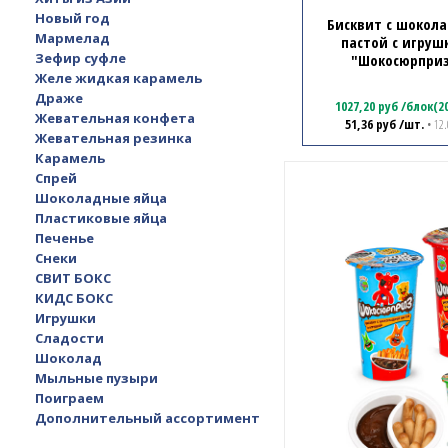
Новый год
Бисквит с шокол
Мармелад
пастой с игруш
Зефир суфле
"Шокосюрпри
Желе жидкая карамель
Драже
1027,20
руб
/
блок(2
Жевательная конфета
51,36
руб
/шт.
• 12.
Жевательная резинка
Карамель
Спрей
Шоколадные яйца
Пластиковые яйца
Печенье
Снеки
СВИТ БОКС
КИДС БОКС
Игрушки
Сладости
Шоколад
Мыльные пузыри
Поиграем
Дополнительный ассортимент