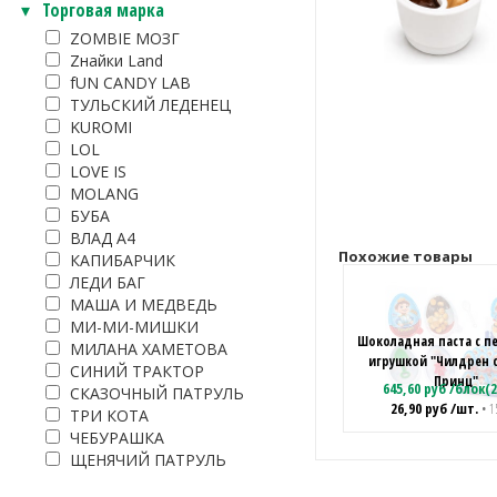
Торговая марка
ZOMBIE МОЗГ
Zнайки Land
fUN CANDY LAB
ТУЛЬСКИЙ ЛЕДЕНЕЦ
KUROMI
LOL
LOVE IS
MOLANG
БУБА
ВЛАД А4
Похожие товары
КАПИБАРЧИК
ЛЕДИ БАГ
МАША И МЕДВЕДЬ
МИ-МИ-МИШКИ
Шоколадная паста с п
МИЛАНА ХАМЕТОВА
игрушкой "Чилдрен 
СИНИЙ ТРАКТОР
Принц"
645,60
руб
/
блок(2
СКАЗОЧНЫЙ ПАТРУЛЬ
26,90
руб
/шт.
• 1
ТРИ КОТА
ЧЕБУРАШКА
ЩЕНЯЧИЙ ПАТРУЛЬ