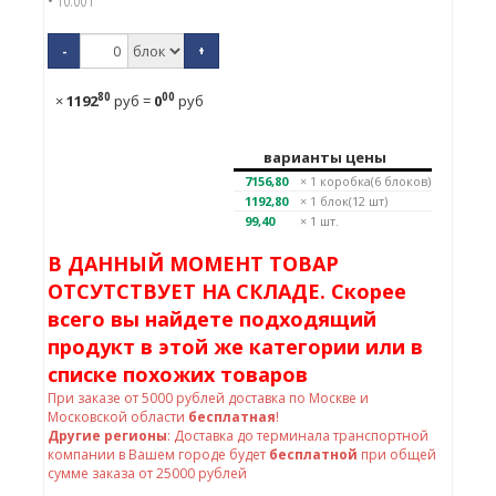
• 10.00 г
-
+
80
00
×
1192
руб
=
0
руб
варианты цены
7156,80
× 1
коробка(6 блоков)
1192,80
× 1
блок(12 шт)
99,40
× 1 шт.
В ДАННЫЙ МОМЕНТ ТОВАР
ОТСУТСТВУЕТ НА СКЛАДЕ. Скорее
всего вы найдете подходящий
продукт в этой же категории или в
списке похожих товаров
При заказе от
5000
рублей доставка по Москве и
Московской области
бесплатная
!
Другие регионы
: Доставка до терминала транспортной
компании в Вашем городе будет
бесплатной
при общей
сумме заказа от 25000 рублей