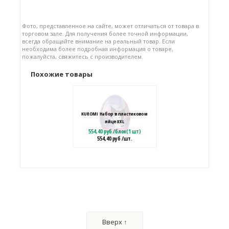
Фото, представленное на сайте, может отличаться от товара в
торговом зале. Для получения более точной информации,
всегда обращайте внимание на реальный товар. Если
необходима более подробная информация о товаре,
пожалуйста, свяжитесь с производителем.
Похожие товары
KUROMI Набор в пластиковом
яйце XXL
554,40
руб
/
блок(1 шт)
554,40
руб
/шт.
Сердце Пластик "VICTORIA" с
игрушкой и драже сахарное
1258,08
руб
/
блок(12 шт)
Вверх ↑
104,84
руб
/шт.
• 10.00 г