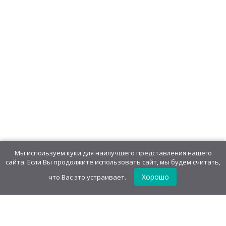
Изделие кондитерское с игрушкой
«Чокобабл»: десертная паста с
печеньем
547,20
руб
/
блок(30 шт)
18,24
руб
/шт.
• 7.00 г
Мы используем куки для наилучшего представления нашего
сайта. Если Вы продолжите использовать сайт, мы будем считать,
Хорошо
что Вас это устраивает.