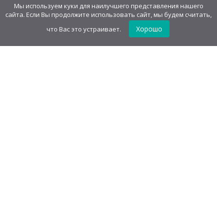
печеньем
547,20
руб
/
блок(30 шт)
Мы используем куки для наилучшего представления нашего
18,24
руб
/шт.
• 7.00 г
сайта. Если Вы продолжите использовать сайт, мы будем считать,
Хорошо
что Вас это устраивает.
GudvinMag.ru
О компании
Каталог
Оптовым покупателям
Акции
Оферта
Оплата и доставка
Контакты