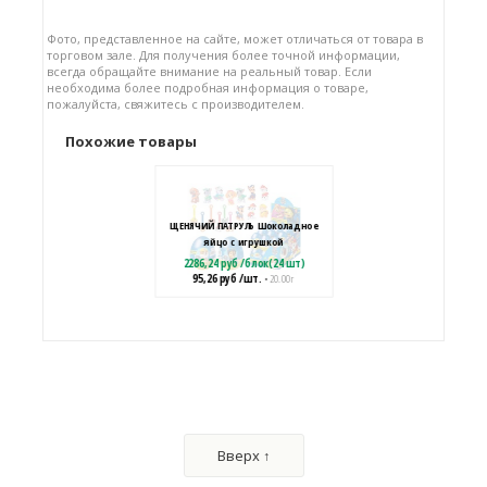
Фото, представленное на сайте, может отличаться от товара в
торговом зале. Для получения более точной информации,
всегда обращайте внимание на реальный товар. Если
необходима более подробная информация о товаре,
пожалуйста, свяжитесь с производителем.
Похожие товары
ЩЕНЯЧИЙ ПАТРУЛЬ Шоколадное
яйцо с игрушкой
2286,24
руб
/
блок(24 шт)
95,26
руб
/шт.
• 20.00 г
KUROMI Яйцо из глазури с
подарком
1328,64
руб
/
блок(6 шт)
Вверх ↑
221,44
руб
/шт.
• 70.00 г