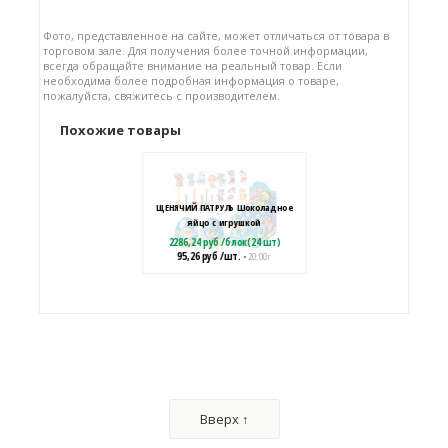
Фото, представленное на сайте, может отличаться от товара в
торговом зале. Для получения более точной информации,
всегда обращайте внимание на реальный товар. Если
необходима более подробная информация о товаре,
пожалуйста, свяжитесь с производителем.
Похожие товары
ЩЕНЯЧИЙ ПАТРУЛЬ Шоколадное
яйцо с игрушкой
2286,24
руб
/
блок(24 шт)
95,26
руб
/шт.
• 20.00 г
KUROMI Яйцо из глазури с
подарком
1328,64
руб
/
блок(6 шт)
Вверх ↑
221,44
руб
/шт.
• 70.00 г