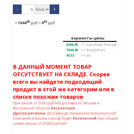
-
+
48
00
×
1044
руб
=
0
руб
варианты цены
6266,88
× 1
коробка(6 блоков)
1044,48
× 1
блок(24 шт)
43,52
× 1 шт.
В ДАННЫЙ МОМЕНТ ТОВАР
ОТСУТСТВУЕТ НА СКЛАДЕ. Скорее
всего вы найдете подходящий
продукт в этой же категории или в
списке похожих товаров
При заказе от
5000
рублей доставка по Москве и
Московской области
бесплатная
!
Другие регионы
: Доставка до терминала транспортной
компании в Вашем городе будет
бесплатной
при общей
сумме заказа от 25000 рублей