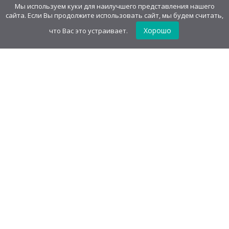
печеньем
547,20
руб
/
блок(30 шт)
Мы используем куки для наилучшего представления нашего
18,24
руб
/шт.
• 7.00 г
сайта. Если Вы продолжите использовать сайт, мы будем считать,
Хорошо
что Вас это устраивает.
GudvinMag.ru
О компании
Каталог
Оптовым покупателям
Акции
Оферта
Оплата и доставка
Контакты