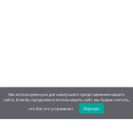
Изделие кондитерское с игрушкой
«Чокобабл»: десертная паста с
печеньем
547,20
руб
/
блок(30 шт)
18,24
руб
/шт.
• 7.00 г
Мы используем куки для наилучшего представления нашего
сайта. Если Вы продолжите использовать сайт, мы будем считать,
Хорошо
что Вас это устраивает.