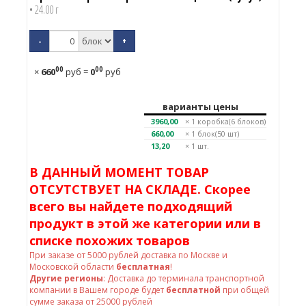
• 24.00 г
-
+
00
00
×
660
руб
=
0
руб
варианты цены
3960,00
× 1
коробка(6 блоков)
660,00
× 1
блок(50 шт)
13,20
× 1 шт.
В ДАННЫЙ МОМЕНТ ТОВАР
ОТСУТСТВУЕТ НА СКЛАДЕ. Скорее
всего вы найдете подходящий
продукт в этой же категории или в
списке похожих товаров
При заказе от
5000
рублей доставка по Москве и
Московской области
бесплатная
!
Другие регионы
: Доставка до терминала транспортной
компании в Вашем городе будет
бесплатной
при общей
сумме заказа от 25000 рублей