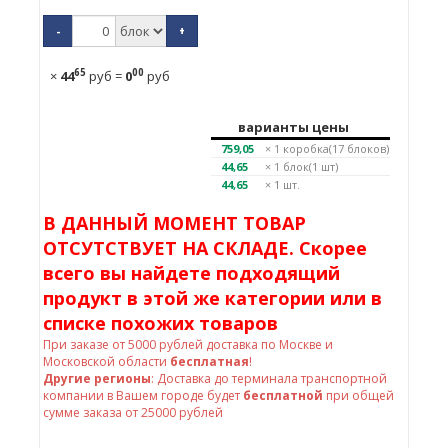
-
+
65
00
×
44
руб
=
0
руб
варианты цены
759,05
× 1
коробка(17 блоков)
44,65
× 1
блок(1 шт)
44,65
× 1 шт.
В ДАННЫЙ МОМЕНТ ТОВАР
ОТСУТСТВУЕТ НА СКЛАДЕ. Скорее
всего вы найдете подходящий
продукт в этой же категории или в
списке похожих товаров
При заказе от
5000
рублей доставка по Москве и
Московской области
бесплатная
!
Другие регионы
: Доставка до терминала транспортной
компании в Вашем городе будет
бесплатной
при общей
сумме заказа от 25000 рублей