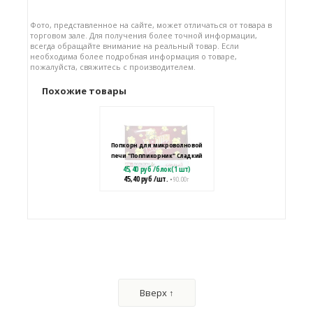
Фото, представленное на сайте, может отличаться от товара в
торговом зале. Для получения более точной информации,
всегда обращайте внимание на реальный товар. Если
необходима более подробная информация о товаре,
пожалуйста, свяжитесь с производителем.
Похожие товары
Попкорн для микроволновой
печи "Поппикорник" Сладкий
45,40
руб
/
блок(1 шт)
45,40
руб
/шт.
• 90.00 г
Попкорн для микроволновой
печи "Поппикорник" Соленый
45,40
руб
/
блок(1 шт)
Вверх ↑
45,40
руб
/шт.
• 90.00 г