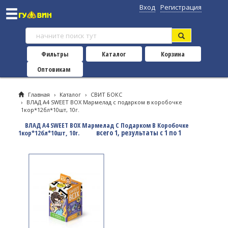
Вход
Регистрация
Фильтры
Каталог
Корзина
Оптовикам
Главная
›
Каталог
›
СВИТ БОКС
›
ВЛАД А4 SWEET BOX Мармелад с подарком в коробочке
1кор*12бл*10шт, 10г.
ВЛАД А4 SWEET BOX Мармелад С Подарком В Коробочке
всего 1, результаты с 1 по 1
1кор*12бл*10шт, 10г.