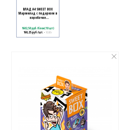
ВЛАД А4 SWEET BOX
Мармелад с подарком в
коробочке
1кор*12бл*10шт, 10г.
1602,50
руб
/
блок(10 шт)
160,25
руб
/шт.
• 10.00 г