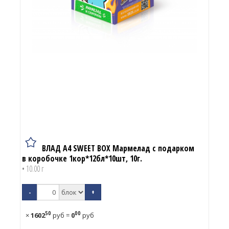
ВЛАД А4 SWEET BOX Мармелад с подарком
в коробочке 1кор*12бл*10шт, 10г.
• 10.00 г
-
+
50
00
×
1602
руб
=
0
руб