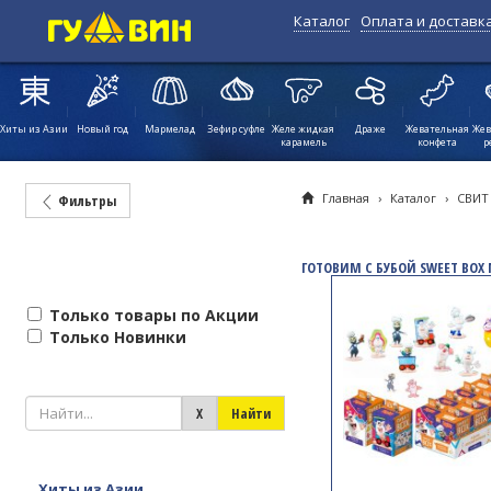
Каталог
Оплата и доставк
Хиты из Азии
Новый год
Мармелад
Зефир суфле
Желе жидкая
Драже
Жевательная
Жев
карамель
конфета
р
Главная
›
Каталог
›
СВИТ
Фильтры
ГОТОВИМ С БУБОЙ SWEET BOX 
Только товары по Акции
Только Новинки
Хиты из Азии