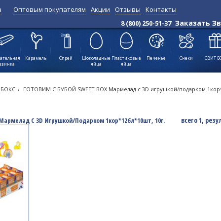
а
Оптовым покупателям
Акции
Отзывы
Контакты
Позиций:
всего 1, результаты с 1
Заказать З
8 (800) 250-51-37
по 1
↑
ательная
Карамель
Спрей
Шоколадные
Пластиковые
Печенье
Снеки
СВИТ Б
езинка
яйца
яйца
 БОКС
›
ГОТОВИМ С БУБОЙ SWEET BOX Мармелад с 3D игрушкой/подарком 1кор*1
всего 1, резу
Мармелад С 3D Игрушкой/подарком 1кор*12бл*10шт, 10г.