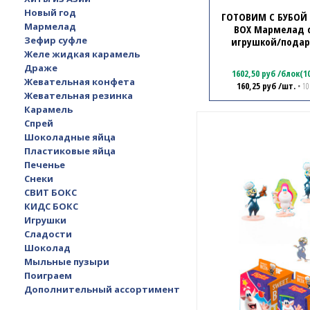
Новый год
ГОТОВИМ С БУБОЙ
Мармелад
BOX Мармелад с
Зефир суфле
игрушкой/пода
1кор*12бл*10шт, 
Желе жидкая карамель
Драже
1602,50
руб
/
блок(1
Жевательная конфета
160,25
руб
/шт.
• 10
Жевательная резинка
Карамель
Спрей
Шоколадные яйца
Пластиковые яйца
Печенье
Снеки
СВИТ БОКС
КИДС БОКС
Игрушки
Сладости
Шоколад
Мыльные пузыри
Поиграем
Дополнительный ассортимент