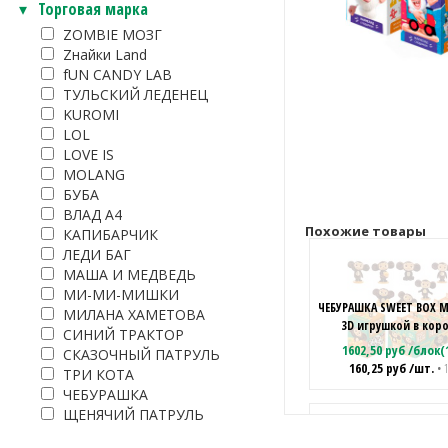
Торговая марка
ZOMBIE МОЗГ
Zнайки Land
fUN CANDY LAB
ТУЛЬСКИЙ ЛЕДЕНЕЦ
KUROMI
LOL
LOVE IS
MOLANG
БУБА
ВЛАД А4
Похожие товары
КАПИБАРЧИК
ЛЕДИ БАГ
МАША И МЕДВЕДЬ
МИ-МИ-МИШКИ
ЧЕБУРАШКА SWEET BOX 
МИЛАНА ХАМЕТОВА
3D игрушкой в кор
СИНИЙ ТРАКТОР
1602,50
руб
/
блок(
СКАЗОЧНЫЙ ПАТРУЛЬ
160,25
руб
/шт.
• 
ТРИ КОТА
ЧЕБУРАШКА
ЩЕНЯЧИЙ ПАТРУЛЬ