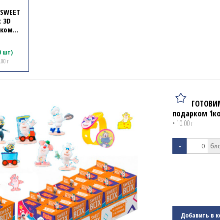
 SWEET
 3D
рком
10г.
0 шт)
.00 г
ГОТОВИМ
подарком 1ко
• 10.00 г
-
Добавить в к