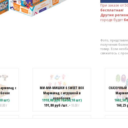
При заказе от
5
бесплатная
!
Другие регио
городе будет
б
Фото, представле
получения более
товар. Если нео
свяжитесь с про
Мармелад с
МИ-МИ-МИШКИ 6 SWEET BOX
СКАЗОЧНЫЙ П
обочке
Мармелад с игрушкой в
Мармела
коробочке
к
10 шт)
1918,00
руб
/
блок(10 шт)
1602,50
р
191,80
руб
/шт.
160,25
10.00 г
• 10.00 г