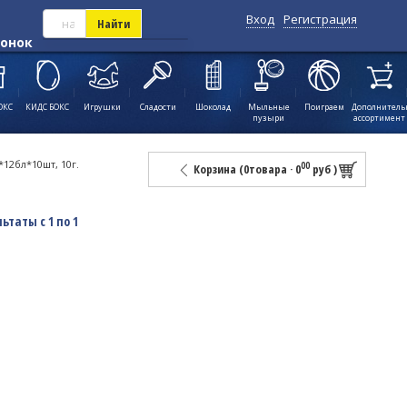
Вход
Регистрация
Найти
вонок
ОКС
КИДС БОКС
Игрушки
Сладости
Шоколад
Мыльные
Поиграем
Дополнител
пузыри
ассортимент
2бл*10шт, 10г.
00
Корзина (
0
товара
·
0
руб
)
льтаты с 1 по 1