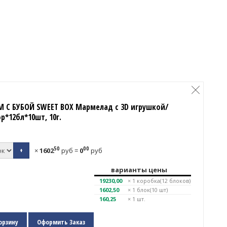
 С БУБОЙ SWEET BOX Мармелад с 3D игрушкой/
р*12бл*10шт, 10г.
50
00
+
×
1602
руб
=
0
руб
варианты цены
19230,00
× 1
коробка(12 блоков)
1602,50
× 1
блок(10 шт)
160,25
× 1 шт.
орзину
Оформить Заказ