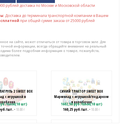
000
рублей доставка по Москве и Московской области
ны
: Доставка до терминала транспортной компании в Вашем
есплатной
при общей сумме заказа от 25000 рублей
нное на сайте, может отличаться от товара в торговом зале. Для
 точной информации, всегда обращайте внимание на реальный
бходима более подробная информация о товаре, пожалуйста,
изводителем.
АТРУЛЬ 2 SWEET BOX
СИНИЙ ТРАКТОР SWEET BOX
д с игрушкой в
Мармелад с игрушкой/подарком
оробочке
в коробочке
уб
/
блок(10 шт)
1602,50
руб
/
блок(10 шт)
руб
/шт.
160,25
руб
/шт.
• 10.00 г
• 10.00 г