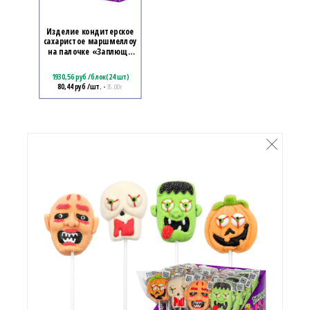
Изделие кондитерское
сахаристое маршмеллоу
на палочке «Заплющь
«зефирку»! ЗОМБИКУСЫ»
1930,56
руб
/
блок(24 шт)
80,44
руб
/шт.
• 35.00 г