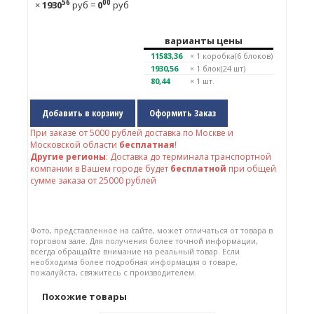
56
00
×
1930
руб
=
0
руб
варианты цены
11583,36
× 1
коробка(6 блоков)
1930,56
× 1
блок(24 шт)
80,44
× 1 шт.
Добавить в корзину
Оформить Заказ
При заказе от
5000
рублей доставка по Москве и
Московской области
бесплатная
!
Другие регионы
: Доставка до терминала транспортной
компании в Вашем городе будет
бесплатной
при общей
сумме заказа от 25000 рублей
Фото, представленное на сайте, может отличаться от товара в
торговом зале. Для получения более точной информации,
всегда обращайте внимание на реальный товар. Если
необходима более подробная информация о товаре,
пожалуйста, свяжитесь с производителем.
Похожие товары