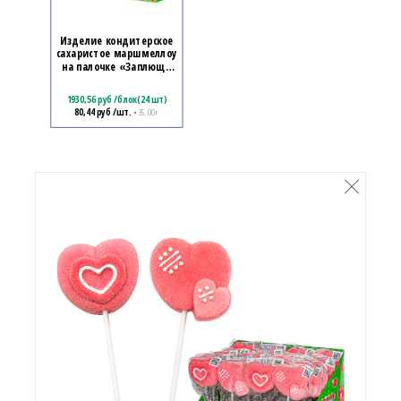
Изделие кондитерское
сахаристое маршмеллоу
на палочке «Заплющь
«зефирку»! СЕРДЕЧКИ»
1930,56
руб
/
блок(24 шт)
80,44
руб
/шт.
• 35.00 г