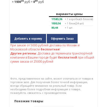
56
00
×
1930
руб
=
0
руб
варианты цены
11583,36
× 1
коробка(6 блоков)
1930,56
× 1
блок(24 шт)
80,44
× 1 шт.
Добавить в корзину
Оформить Заказ
При заказе от
5000
рублей доставка по Москве и
Московской области
бесплатная
!
Другие регионы
: Доставка до терминала транспортной
компании в Вашем городе будет
бесплатной
при общей
сумме заказа от 25000 рублей
Фото, представленное на сайте, может отличаться от товара в
торговом зале. Для получения более точной информации,
всегда обращайте внимание на реальный товар. Если
необходима более подробная информация о товаре,
пожалуйста, свяжитесь с производителем.
Похожие товары