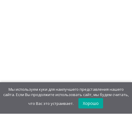
Десерт желейный «Дави желе!» (в
упаковке «Дино»)
463,00
руб
/
блок(100 шт)
4,63
руб
/шт.
• 15.00 г
Десерт желейный «Дави желе!» (в
упаковке «Сова»)
463,00
руб
/
блок(100 шт)
4,63
руб
/шт.
• 15.00 г
Мы используем куки для наилучшего представления нашего
сайта. Если Вы продолжите использовать сайт, мы будем считать,
Хорошо
что Вас это устраивает.
Десерт желейный «Дави желе!» (в
упаковке «Дракон»)
463,00
руб
/
блок(100 шт)
4,63
руб
/шт.
• 15.00 г