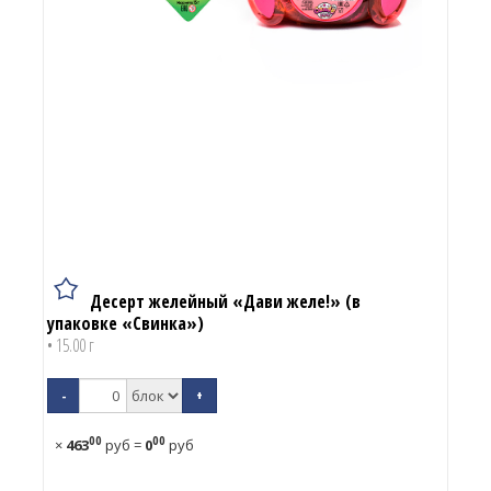
Десерт желейный «Дави желе!» (в
упаковке «Свинка»)
• 15.00 г
-
+
00
00
×
463
руб
=
0
руб