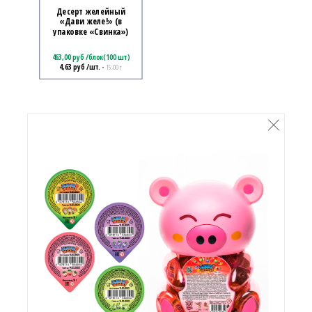
Десерт желейный
«Дави желе!» (в
упаковке «Свинка»)
463,00
руб
/
блок(100 шт)
4,63
руб
/шт.
• 15.00 г