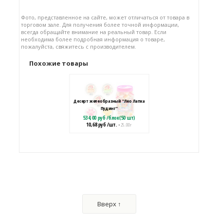
Фото, представленное на сайте, может отличаться от товара в
торговом зале. Для получения более точной информации,
всегда обращайте внимание на реальный товар. Если
необходима более подробная информация о товаре,
пожалуйста, свяжитесь с производителем.
Похожие товары
Десерт желеобразный "Лео Лапка
Пудинг"
534,00
руб
/
блок(50 шт)
10,68
руб
/шт.
• 25.00 г
Фруктовое желе "Котолапка
пудинг"
325,50
руб
/
блок(30 шт)
Вверх ↑
10,85
руб
/шт.
• 25.00 г