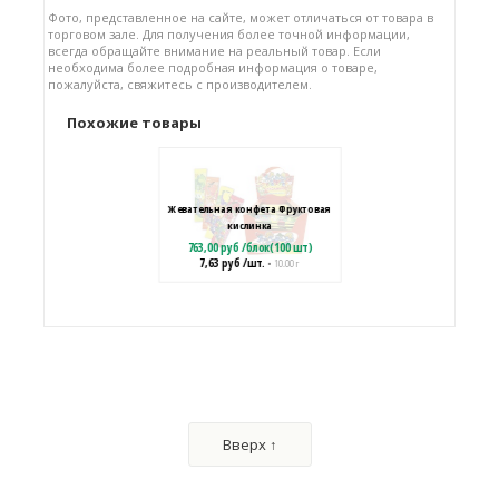
Фото, представленное на сайте, может отличаться от товара в
торговом зале. Для получения более точной информации,
всегда обращайте внимание на реальный товар. Если
необходима более подробная информация о товаре,
пожалуйста, свяжитесь с производителем.
Похожие товары
Жевательная конфета Фруктовая
кислинка
763,00
руб
/
блок(100 шт)
7,63
руб
/шт.
• 10.00 г
Жевательная конфета "Фрунтик"
1098,00
руб
/
блок(150 шт)
Вверх ↑
7,32
руб
/шт.
• 9.00 г