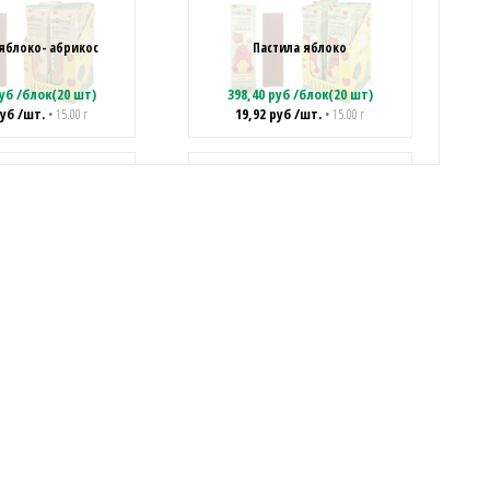
 яблоко- абрикос
Пастила яблоко
уб
/
блок(20 шт)
398,40
руб
/
блок(20 шт)
уб
/шт.
19,92
руб
/шт.
• 15.00 г
• 15.00 г
 конфета Фруктовая
Жевательная конфета "Zombie
кислинка
мозг" со вкусом манго
уб
/
блок(100 шт)
729,00
руб
/
блок(75 шт)
уб
/шт.
9,72
руб
/шт.
• 10.00 г
• 18.00 г
я конфета "Zombie
Жевательные конфеты Товарищ
 вкусом клубники
Ван «Черничные кубики»
уб
/
блок(75 шт)
825,20
руб
/
блок(20 шт)
уб
/шт.
41,26
руб
/шт.
• 18.00 г
• 20.00 г