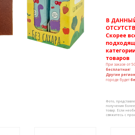
В ДАННЫ
ОТСУТСТВ
Скорее вс
подходящ
категории
товаров
При заказе от
5
бесплатная
!
Другие регио
городе будет
б
Фото, представле
получения более
товар. Если нео
свяжитесь с про