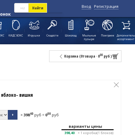
Вход
Регистрация
Найти
вонок
ОКС
КИДС БОКС
Игрушки
Сладости
Шоколад
Мыльные
Поиграем
Дополнител
пузыри
ассортимент
00
Корзина (
0
товара
·
0
руб
)
 яблоко- вишня
40
00
+
×
398
руб
=
0
руб
варианты цены
398,40
× 1
коробка(1 блоков)