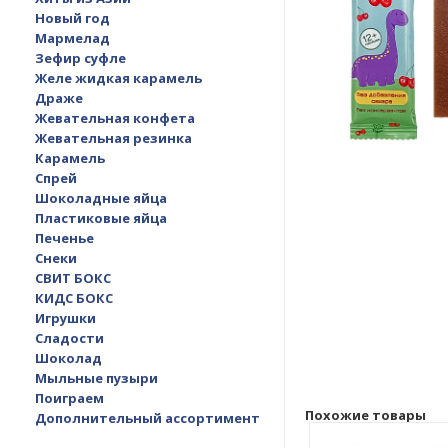
Новый год
Мармелад
Зефир суфле
Желе жидкая карамель
Драже
Жевательная конфета
Жевательная резинка
Карамель
Спрей
Шоколадные яйца
Пластиковые яйца
Печенье
Снеки
СВИТ БОКС
КИДС БОКС
Игрушки
Сладости
Шоколад
Мыльные пузыри
Поиграем
Похожие товары
Дополнительный ассортимент