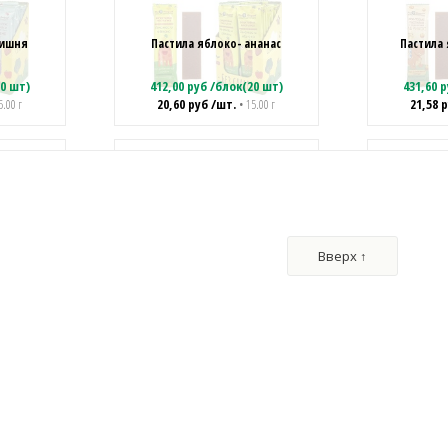
вишня
Пастила яблоко- ананас
Пастила
0 шт)
412,00
руб
/
блок(20 шт)
431,60
р
20,60
руб
/шт.
21,58
р
5.00 г
• 15.00 г
убника
Жевательная конфета "Фрунтик"
Жевательная
0 шт)
1098,00
руб
/
блок(150 шт)
763,00
р
Вверх ↑
7,32
руб
/шт.
7,63
р
5.00 г
• 9.00 г
 Товарищ
КОНФИТРЕЙД ПОЛНЫЙ КИСЛЕЦ
Жевательна
ки»
Жевательная конфета
мозг" со
0 шт)
790,00
руб
/
блок(50 шт)
729,00
р
15,80
руб
/шт.
9,72
р
0.00 г
• 18.00 г