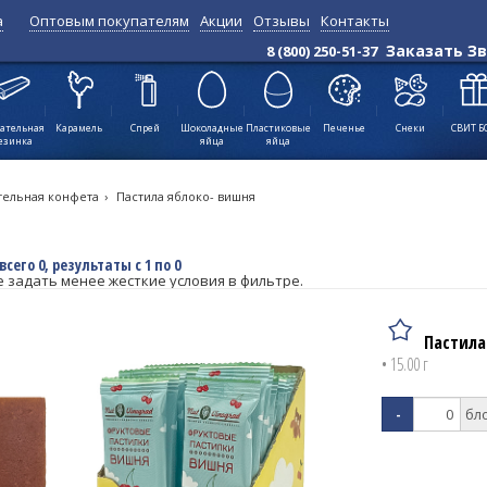
а
Оптовым покупателям
Акции
Отзывы
Контакты
Позиций:
всего 0, результаты с 1
Заказать З
8 (800) 250-51-37
по 0
↑
ательная
Карамель
Спрей
Шоколадные
Пластиковые
Печенье
Снеки
СВИТ Б
езинка
яйца
яйца
тельная конфета
›
Пастила яблоко- вишня
всего 0, результаты с 1 по 0
е задать менее жесткие условия в фильтре.
Пастила
• 15.00 г
-