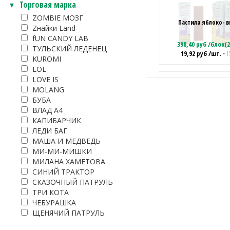
Торговая марка
ZOMBIE МОЗГ
Пастила яблоко- 
Zнайки Land
fUN CANDY LAB
398,40
руб
/
блок(2
ТУЛЬСКИЙ ЛЕДЕНЕЦ
19,92
руб
/шт.
• 1
KUROMI
LOL
LOVE IS
MOLANG
БУБА
Пастила яблоко- кл
ВЛАД А4
КАПИБАРЧИК
398,40
руб
/
блок(2
ЛЕДИ БАГ
19,92
руб
/шт.
• 1
МАША И МЕДВЕДЬ
МИ-МИ-МИШКИ
МИЛАНА ХАМЕТОВА
СИНИЙ ТРАКТОР
СКАЗОЧНЫЙ ПАТРУЛЬ
ТРИ КОТА
Жевательные конфеты
Ван «Кола куби
ЧЕБУРАШКА
ЩЕНЯЧИЙ ПАТРУЛЬ
825,20
руб
/
блок(2
41,26
руб
/шт.
• 2