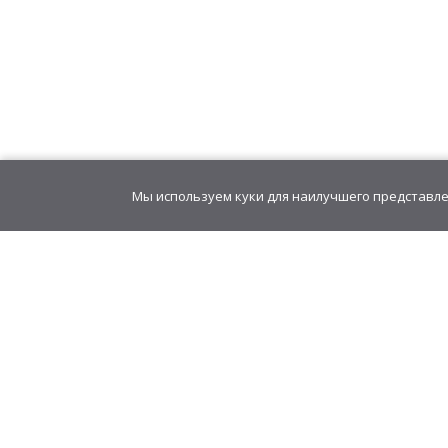
Мы используем куки для наилучшего представлен
GudvinMag.ru
Акции
О компании
Оферта