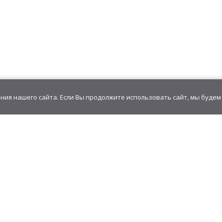
ия нашего сайта. Если Вы продолжите использовать сайт, мы будем 
GudvinMag.ru
zakaz@gudvinmag.ru