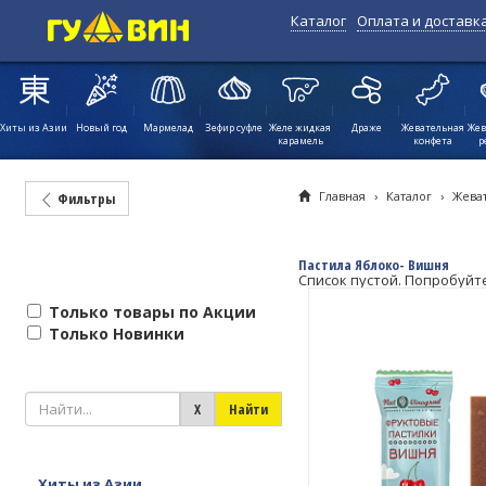
Каталог
Оплата и доставк
Хиты из Азии
Новый год
Мармелад
Зефир суфле
Желе жидкая
Драже
Жевательная
Жев
карамель
конфета
р
Главная
›
Каталог
›
Жева
Фильтры
Пастила Яблоко- Вишня
Список пустой. Попробуйт
Только товары по Акции
Только Новинки
Хиты из Азии