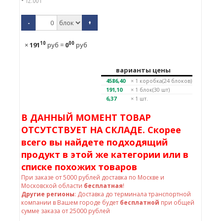
• 12.00 г
-
+
10
00
×
191
руб
=
0
руб
варианты цены
4586,40
× 1
коробка(24 блоков)
191,10
× 1
блок(30 шт)
6,37
× 1 шт.
В ДАННЫЙ МОМЕНТ ТОВАР
ОТСУТСТВУЕТ НА СКЛАДЕ. Скорее
всего вы найдете подходящий
продукт в этой же категории или в
списке похожих товаров
При заказе от
5000
рублей доставка по Москве и
Московской области
бесплатная
!
Другие регионы
: Доставка до терминала транспортной
компании в Вашем городе будет
бесплатной
при общей
сумме заказа от 25000 рублей