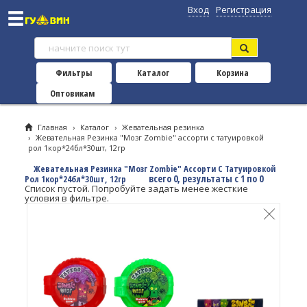
Вход
Регистрация
Фильтры
Каталог
Корзина
Оптовикам
Главная
›
Каталог
›
Жевательная резинка
›
Жевательная Резинка "Мозг Zombie" ассорти с татуировкой
рол 1кор*24бл*30шт, 12гр
Жевательная Резинка "Мозг Zombie" Ассорти С Татуировкой
всего 0, результаты с 1 по 0
Рол 1кор*24бл*30шт, 12гр
Список пустой. Попробуйте задать менее жесткие
условия в фильтре.