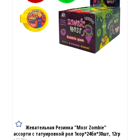
Жевательная Резинка "Мозг Zombie"
ассорти с татуировкой рол 1кор*24бл*30шт, 12гр