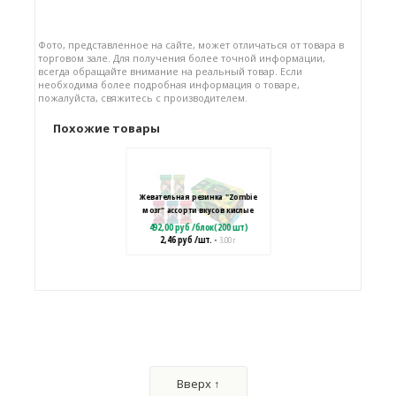
Фото, представленное на сайте, может отличаться от товара в
торговом зале. Для получения более точной информации,
всегда обращайте внимание на реальный товар. Если
необходима более подробная информация о товаре,
пожалуйста, свяжитесь с производителем.
Похожие товары
Жевательная резинка "Zombie
мозг" ассорти вкусов кислые
492,00
руб
/
блок(200 шт)
2,46
руб
/шт.
• 3.00 г
Жевательная резинка "Zombie
мозг" ассорти вкусов
372,00
руб
/
блок(200 шт)
Вверх ↑
1,86
руб
/шт.
• 2.50 г